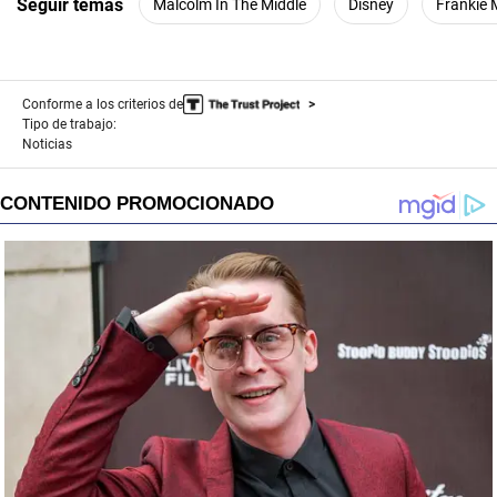
Seguir temas
Malcolm In The Middle
Disney
Frankie 
Conforme a los criterios de
Tipo de trabajo:
Noticias