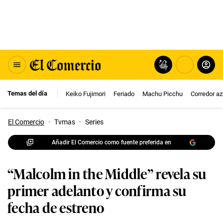
Temas del día
Keiko Fujimori
Feriado
Machu Picchu
Corredor az
El Comercio
·
Tvmas
·
Series
Añadir El Comercio como fuente preferida en
“Malcolm in the Middle” revela su
primer adelanto y confirma su
fecha de estreno