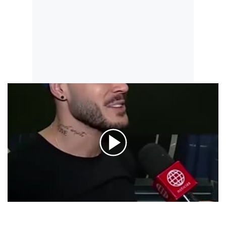
00:00
/
00:26