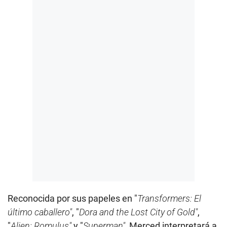
Reconocida por sus papeles en "
Transformers: El
último caballero"
, "
Dora and the Lost City of Gold"
,
"
Alien: Romulus"
y "
Superman"
, Merced interpretará a