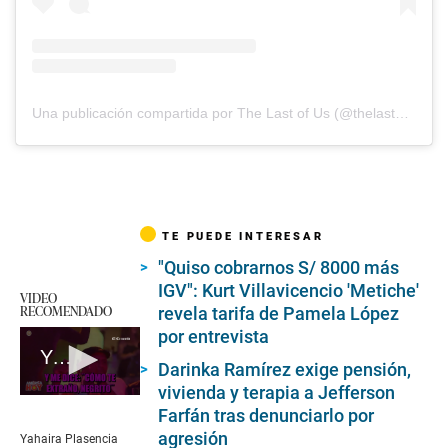
Una publicación compartida por The Last of Us (@thelastofus)
TE PUEDE INTERESAR
"Quiso cobrarnos S/ 8000 más
IGV": Kurt Villavicencio 'Metiche'
VIDEO
RECOMENDADO
revela tarifa de Pamela López
por entrevista
Yahaira Plasencia reacciona a video de salsa donde participa Jefferson Farfán
Darinka Ramírez exige pensión,
vivienda y terapia a Jefferson
0
Farfán tras denunciarlo por
seconds
of
agresión
Yahaira Plasencia