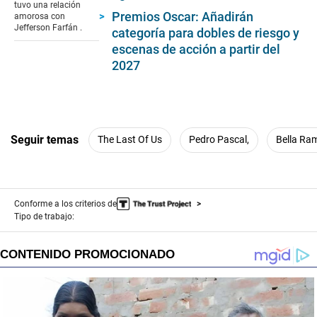
2
tuvo una relación
minutes,
Premios Oscar: Añadirán
amorosa con
22
Jefferson Farfán .
categoría para dobles de riesgo y
seconds
escenas de acción a partir del
2027
Seguir temas
The Last Of Us
Pedro Pascal,
Bella Ra
Conforme a los criterios de
Tipo de trabajo: