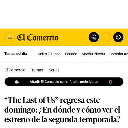
Temas del día
Keiko Fujimori
Feriado
Machu Picchu
Corredor az
El Comercio
·
Tvmas
·
Series
Añadir El Comercio como fuente preferida en
“The Last of Us” regresa este
domingo: ¿En dónde y cómo ver el
estreno de la segunda temporada?