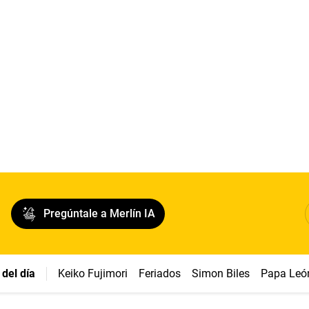
Pregúntale a Merlín IA
del día
Keiko Fujimori
Feriados
Simon Biles
Papa Leó