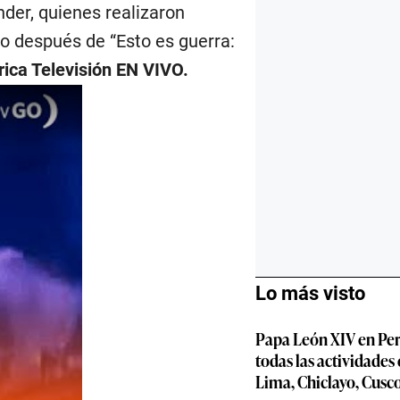
nder, quienes realizaron
o después de “Esto es guerra:
ica Televisión EN VIVO.
Lo más visto
Papa León XIV en Per
todas las actividades
Lima, Chiclayo, Cusc