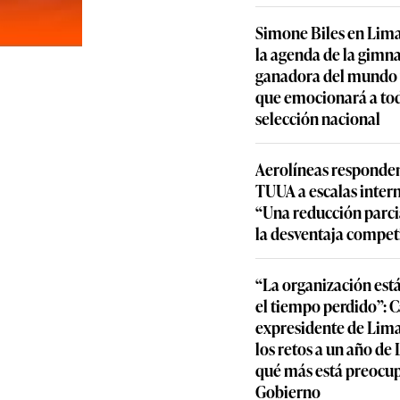
Simone Biles en Lima
la agenda de la gimn
ganadora del mundo y
que emocionará a to
selección nacional
Aerolíneas responden
TUUA a escalas inter
“Una reducción parcia
la desventaja compet
“La organización est
el tiempo perdido”: 
expresidente de Lima
los retos a un año de
qué más está preocu
Gobierno