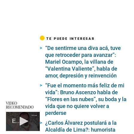
TE PUEDE INTERESAR
“De sentirme una diva acá, tuve
que retroceder para avanzar”:
Mariel Ocampo, la villana de
“Valentina Valiente”, habla de
amor, depresión y reinvención
“Fue el momento más feliz de mi
vida”: Bruno Ascenzo habla de
“Flores en las nubes”, su boda y la
VIDEO
vida que no quiere volver a
RECOMENDADO
perderse
EC | Entrevista a Gigio Aranda
¿Carlos Álvarez postulará a la
Alcaldía de Lima?: humorista
0