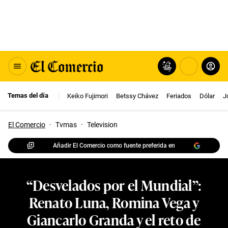
Temas del día
Keiko Fujimori
Betssy Chávez
Feriados
Dólar
J
El Comercio
·
Tvmas
·
Television
Añadir El Comercio como fuente preferida en
“Desvelados por el Mundial”:
Renato Luna, Romina Vega y
Giancarlo Granda y el reto de