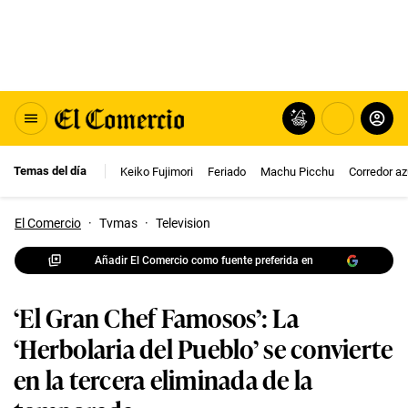
Temas del día
Keiko Fujimori
Feriado
Machu Picchu
Corredor az
El Comercio
·
Tvmas
·
Television
Añadir El Comercio como fuente preferida en
‘El Gran Chef Famosos’: La
‘Herbolaria del Pueblo’ se convierte
en la tercera eliminada de la