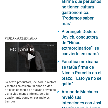
afirma que peruanos
no tienen cultura
gastronómica:
“Podemos saber
más”
Pierangeli Dodero
Jovich, conductora
VIDEO RECOMENDADO
de “Niños
extraordinarios”, se
EC | Ana María Jordán: el diagnóstico errado que le cambió la vida, por qué se fue del Perú, su polémica foto y más
convierte en mamá
Fanática mexicana
se tatúa firma de
Nicola Porcella en el
0
seconds
brazo: “Esto ya no se
of
La actriz, productora, locutora, directora
quita”
4
y metafísica celebra 50 años de vida
minutes,
artística en medio de nuevos proyectos
Armando Machuca
49
y una vida menos intensa, pero tan
seconds
reveló sus
apasionante como en sus mejores
tiempos.
intenciones con Josi