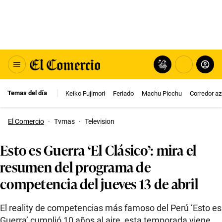
Temas del día
Keiko Fujimori
Feriado
Machu Picchu
Corredor az
El Comercio
·
Tvmas
·
Television
Esto es Guerra ‘El Clásico’: mira el
resumen del programa de
competencia del jueves 13 de abril
El reality de competencias más famoso del Perú ‘Esto es
Guerra’ cumplió 10 años al aire, esta temporada viene