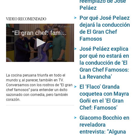
reemplazo de José
Peláez
Por qué José Pelaez
VIDEO RECOMENDADO
dejará la conducción
de El Gran Chef
“El gran chef: famosos”
Famosos
José Peláez explica
por qué no estará en
la conducción de ‘El
0
seconds
Gran Chef Famosos:
of
La cocina peruana triunfa en todo el
La Revancha’
2
mundo y, al parecer, también en TV.
minutes,
Conversamos con los rostros de “El gran
El ‘Flaco’ Granda
38
chef famosos” para entender un éxito
coquetea con Mayra
seconds
sazonado con comedia, pero también
Goñi en el ‘El Gran
corazón.
Chef: Famosos’
Giacomo Bocchio en
reveladora
entrevista: “Alguna