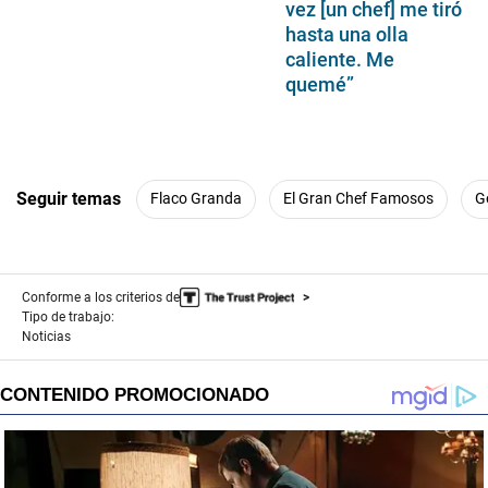
vez [un chef] me tiró
hasta una olla
caliente. Me
quemé”
Seguir temas
Flaco Granda
El Gran Chef Famosos
G
Conforme a los criterios de
Tipo de trabajo:
Noticias