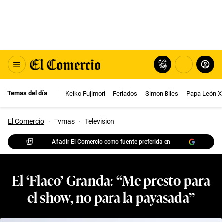
Temas del día
Keiko Fujimori
Feriados
Simon Biles
Papa León X
El Comercio
·
Tvmas
·
Television
Añadir El Comercio como fuente preferida en
El ‘Flaco’ Granda: “Me presto para
el show, no para la payasada”