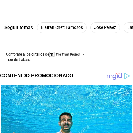
Seguir temas
El Gran Chef: Famosos
José Peláez
La
Conforme a los criterios de
Tipo de trabajo: