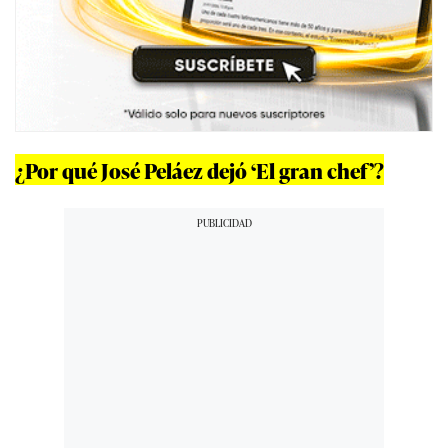
¿Por qué José Peláez dejó ‘El gran chef’?