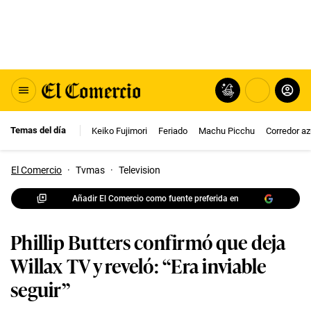
Temas del día
Keiko Fujimori
Feriado
Machu Picchu
Corredor az
El Comercio
·
Tvmas
·
Television
Añadir El Comercio como fuente preferida en
Phillip Butters confirmó que deja
Willax TV y reveló: “Era inviable
seguir”