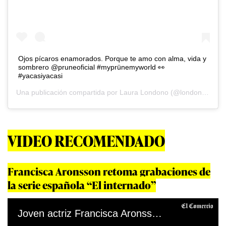
Ojos pícaros enamorados. Porque te amo con alma, vida y
sombrero @pruneoficial #myprünemyworld 👀
#yacasiyacasi
Una publicación compartida por
Laura Londono
(@londonotlaura) el
VIDEO RECOMENDADO
Francisca Aronsson retoma grabaciones de
la serie española “El internado”
Joven actriz Francisca Aronsson retoma grabaciones de la serie española “El internado”