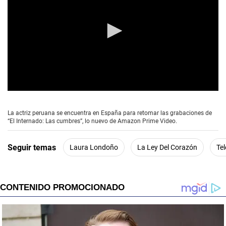
0
s
e
La actriz peruana se encuentra en España para retomar las grabaciones de
c
“El Internado: Las cumbres”, lo nuevo de Amazon Prime Video.
o
n
d
Seguir temas
Laura Londoño
La Ley Del Corazón
Te
s
o
f
1
m
i
n
u
t
e