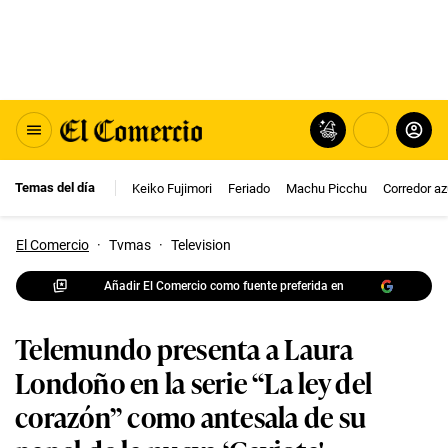
Temas del día
Keiko Fujimori
Feriado
Machu Picchu
Corredor az
El Comercio
·
Tvmas
·
Television
Añadir El Comercio como fuente preferida en
Telemundo presenta a Laura
Londoño en la serie “La ley del
corazón” como antesala de su