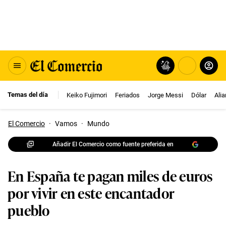
Temas del día
Keiko Fujimori
Feriados
Jorge Messi
Dólar
Ali
El Comercio
·
Vamos
·
Mundo
Añadir El Comercio como fuente preferida en
En España te pagan miles de euros
por vivir en este encantador
pueblo