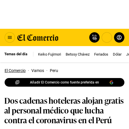
Temas del día
Keiko Fujimori
Betssy Chávez
Feriados
Dólar
J
El Comercio
·
Vamos
·
Peru
Añadir El Comercio como fuente preferida en
Dos cadenas hoteleras alojan gratis
al personal médico que lucha
contra el coronavirus en el Perú