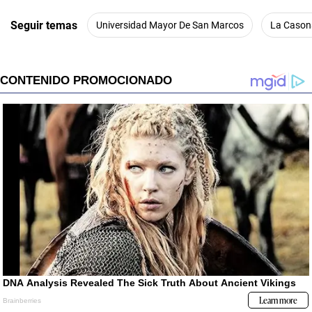
Seguir temas
Universidad Mayor De San Marcos
La Cason