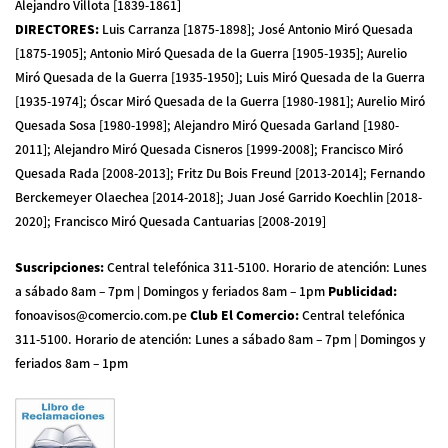
Alejandro Villota [1839-1861]
DIRECTORES
:
Luis Carranza [1875-1898]; José Antonio Miró Quesada
[1875-1905]; Antonio Miró Quesada de la Guerra [1905-1935]; Aurelio
Miró Quesada de la Guerra [1935-1950]; Luis Miró Quesada de la Guerra
[1935-1974]; Óscar Miró Quesada de la Guerra [1980-1981]; Aurelio Miró
Quesada Sosa [1980-1998]; Alejandro Miró Quesada Garland [1980-
2011]; Alejandro Miró Quesada Cisneros [1999-2008]; Francisco Miró
Quesada Rada [2008-2013]; Fritz Du Bois Freund [2013-2014]; Fernando
Berckemeyer Olaechea [2014-2018]; Juan José Garrido Koechlin [2018-
2020]; Francisco Miró Quesada Cantuarias [2008-2019]
Suscripciones
:
Central telefónica 311-5100
.
Horario de atención: Lunes
a sábado 8am – 7pm | Domingos y feriados 8am – 1pm
Publicidad
:
fonoavisos@comercio.com.pe
Club El Comercio
:
Central telefónica
311-5100
.
Horario de atención: Lunes a sábado 8am – 7pm | Domingos y
feriados 8am – 1pm