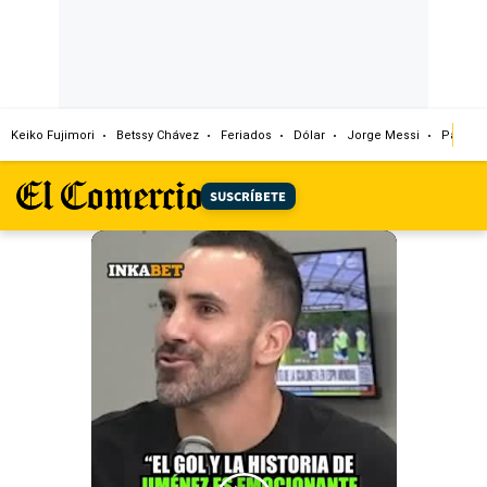
Keiko Fujimori
Betssy Chávez
Feriados
Dólar
Jorge Messi
Papa L
SUSCRÍBETE