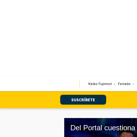
Portada
Edición Impresa
Club El Comercio
Newsletters
Editorial
Keiko Fujimori
Feriado
Día 1
Audiencias Vecinales
SUSCRÍBETE
Corresponsales escolares
Podcast
Juegos