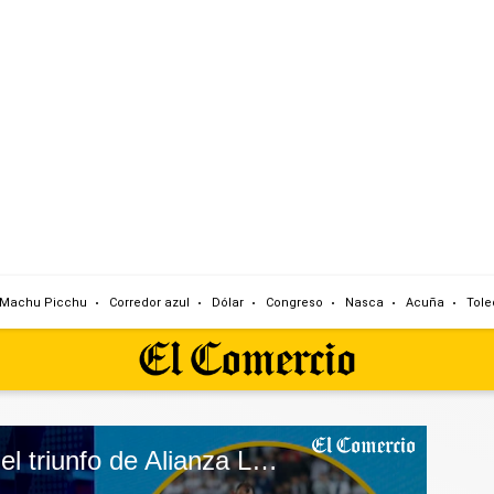
Machu Picchu
Corredor azul
Dólar
Congreso
Nasca
Acuña
Tole
Del Portal cuestiona el triunfo de Alianza Lima: “Jugó peor frente al colero del campeonato”