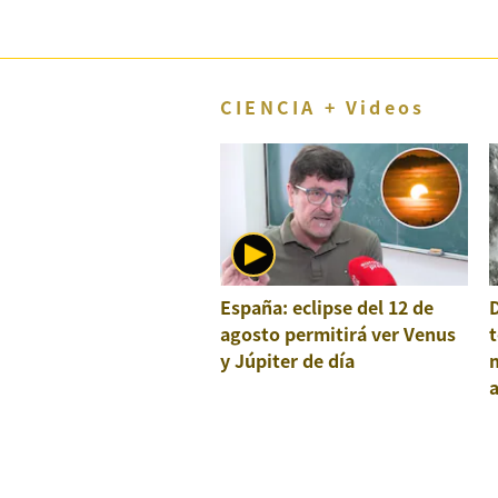
CIENCIA + Videos
España: eclipse del 12 de
agosto permitirá ver Venus
t
y Júpiter de día
a
e