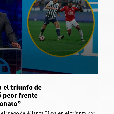
 el triunfo de
 peor frente
eonato”
 el juego de Alianza Lima en el triunfo por