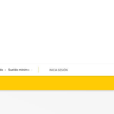
INICIA SESIÓN
do
Sueldo mínimo
Clima
Miembro de mesa
Temblor
Corte de agua