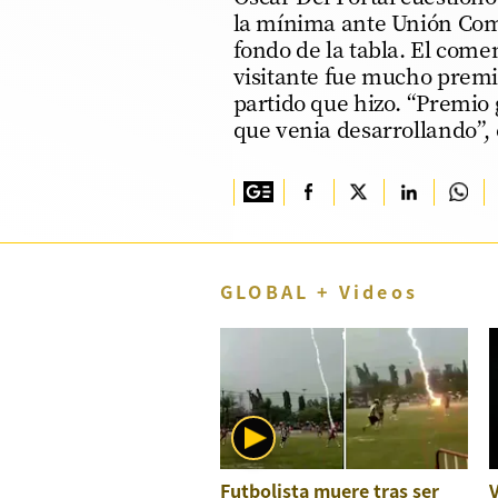
la mínima ante Unión Come
TV+
fondo de la tabla. El come
visitante fue mucho premi
Tecnología y ciencias
partido que hizo. “Premio 
Somos
que venia desarrollando”,
Bienestar
Hogar y Familia
Respuestas
GLOBAL + Videos
Mag
Viù
Vamos
Ruedas y Tuercas
Casa y Más
Futbolista muere tras ser