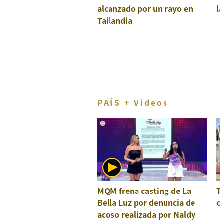
alcanzado por un rayo en
l
El Dominical
Tailandia
Desde la redacción
Videos
Archivo El Comercio
Notas contratadas
PAÍS + Videos
Blogs
Colecciones El Comercio
elcomercio.pe
Términos
Y
Condiciones
MQM frena casting de La
De
Uso
Bella Luz por denuncia de
c
acoso realizada por Naldy
Oficinas