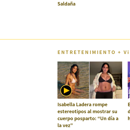
Concesionarias
Saldaña
Principios
Rectores
Buenas
Prácticas
Políticas
De
Privacidad
ENTRETENIMIENTO + Vi
Política
Integrada
De
Gestión
Derechos
Arco
Política
De
Isabella Ladera rompe
E
Cookies
estereotipos al mostrar su
cuerpo posparto: “Un día a
la vez”