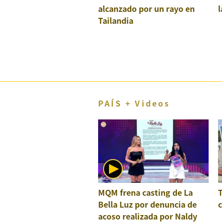
alcanzado por un rayo en
l
El Dominical
Tailandia
Desde la redacción
Videos
Archivo El Comercio
Notas contratadas
PAÍS + Videos
Blogs
Colecciones El Comercio
elcomercio.pe
Términos
Y
Condiciones
MQM frena casting de La
De
Uso
Bella Luz por denuncia de
c
acoso realizada por Naldy
Oficinas