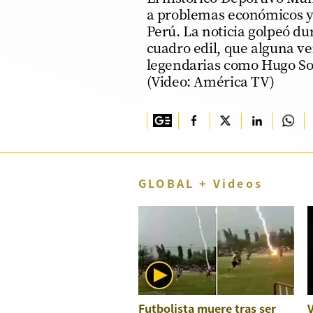
a problemas económicos y 
TV+
Perú. La noticia golpeó du
cuadro edil, que alguna vez
Tecnología y ciencias
legendarias como Hugo Sot
Somos
(Video: América TV)
Bienestar
Hogar y Familia
Respuestas
GLOBAL + Videos
Mag
Viù
Vamos
Ruedas y Tuercas
Casa y Más
Futbolista muere tras ser