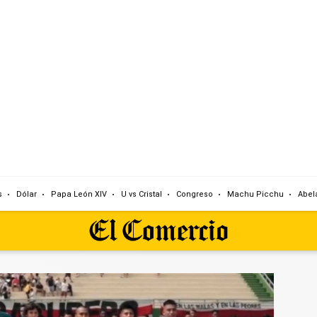
s
Dólar
Papa León XIV
U vs Cristal
Congreso
Machu Picchu
Abela