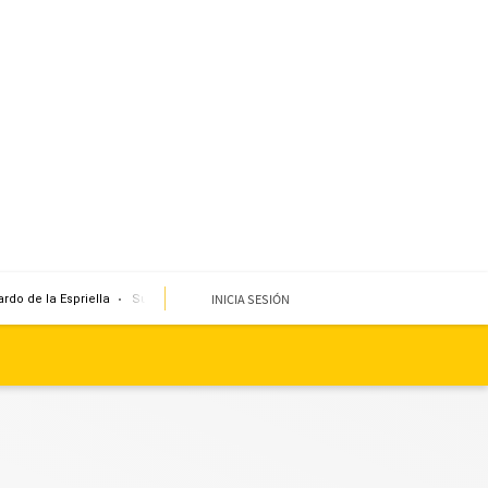
INICIA SESIÓN
rdo de la Espriella
Sueldo mínimo
Clima
Miembro de mesa
Temblor