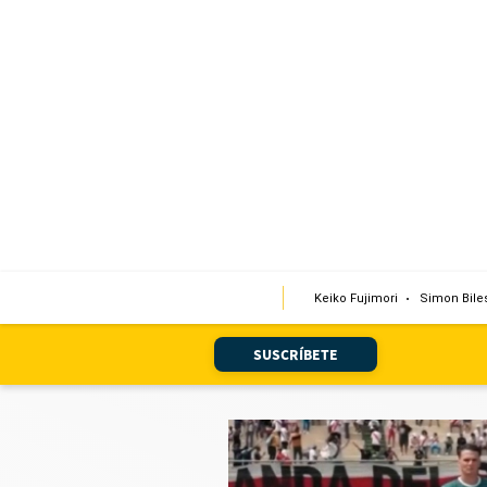
Portada
Edición Impresa
Club El Comercio
Newsletters
Editorial
Keiko Fujimori
Simon Bile
Día 1
Audiencias Vecinales
SUSCRÍBETE
Corresponsales escolares
Podcast
Juegos