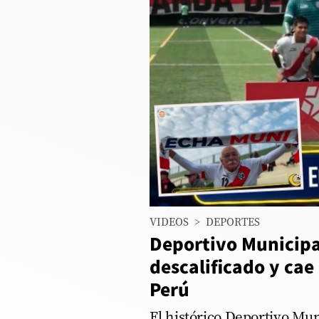
Columnistas
Provecho
Saltar intro
Política
Economía
ECData
00:00
/
02:06
Lima
VIDEOS
>
DEPORTES
Perú
Deportivo Municipa
Mundo
descalificado y cae
Perú
DT
Luces
El histórico Deportivo Mun