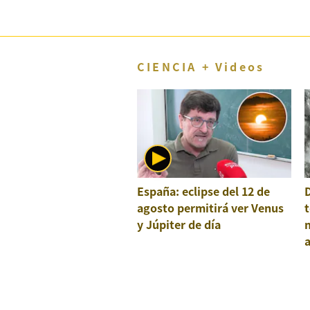
CIENCIA + Videos
España: eclipse del 12 de
agosto permitirá ver Venus
t
y Júpiter de día
a
e