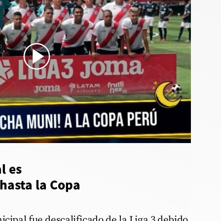
Deportivo Municipal en Copa Perú: El descenso de un gigante - u
l es
 hasta la Copa
icipal fue descalificado de la Liga 3 debido