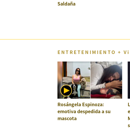
Concesionarias
Saldaña
Principios
Rectores
Buenas
Prácticas
Políticas
De
Privacidad
ENTRETENIMIENTO + Vi
Política
Integrada
De
Gestión
Derechos
Arco
Política
De
Rosángela Espinoza:
L
Cookies
emotiva despedida a su
mascota
M