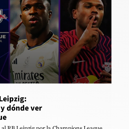
Leipzig:
 y dónde ver
ue
 al RB Leipzig por la Champions League.