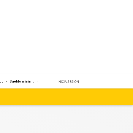
INICIA SESIÓN
do
Sueldo mínimo
Clima
Miembro de mesa
Temblor
Corte de agua