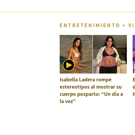
Concesionarias
Principios
Rectores
ENTRETENIMIENTO + Vi
Buenas
Prácticas
Políticas
De
Privacidad
Política
Integrada
De
Gestión
Isabella Ladera rompe
E
estereotipos al mostrar su
Derechos
Arco
cuerpo posparto: “Un día a
la vez”
Política
De
Cookies