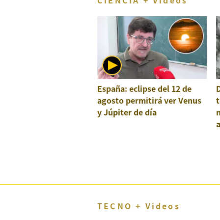
CIENCIA + Videos
España: eclipse del 12 de
agosto permitirá ver Venus
t
y Júpiter de día
a
e
TECNO + Videos