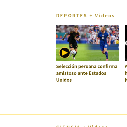
DEPORTES + Videos
Selección peruana confirma
A
amistoso ante Estados
h
Unidos
I