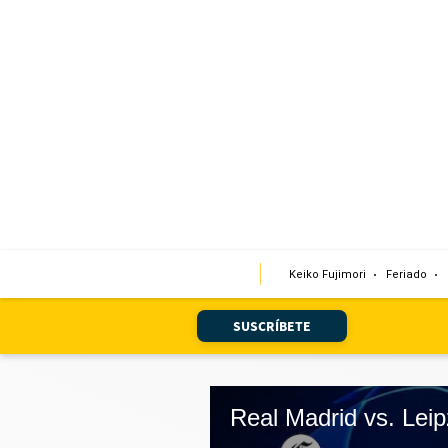
Portada
Edición Impresa
Club El Comercio
Newsletters
Editorial
Keiko Fujimori
Feriado
Día 1
Audiencias Vecinales
SUSCRÍBETE
Corresponsales escolares
Podcast
Juegos