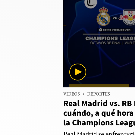
Columnistas
Provecho
Saltar intro
Política
Economía
ECData
Lima
0
VIDEOS
>
DEPORTES
seconds
Perú
of
Real Madrid vs. RB 
1
Mundo
minute,
cuándo, a qué hora
27
seconds
Volume
la Champions Leag
DT
90%
Luces
Real Madrid se enfrentará