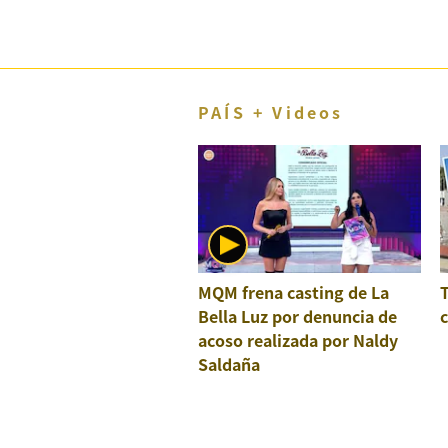
El Dominical
Desde la redacción
Videos
PAÍS + Videos
Archivo El Comercio
Notas contratadas
Blogs
Colecciones El Comercio
MQM frena casting de La
elcomercio.pe
Bella Luz por denuncia de
c
acoso realizada por Naldy
Términos
Y
Saldaña
Condiciones
De
Uso
Oficinas