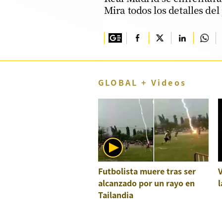
Mira todos los detalles del
TV+
Tecnología y ciencias
Somos
Bienestar
GLOBAL + Videos
Hogar y Familia
Respuestas
Mag
Viù
Futbolista muere tras ser
Vamos
alcanzado por un rayo en
l
Ruedas y Tuercas
Tailandia
Casa y Más