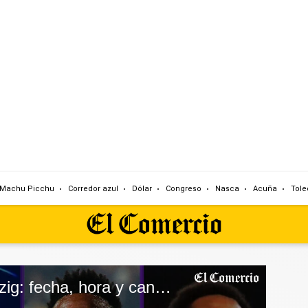
Machu Picchu
Corredor azul
Dólar
Congreso
Nasca
Acuña
Tole
Real Madrid vs. Leipzig: fecha, hora y canales de TV para ver Champions League