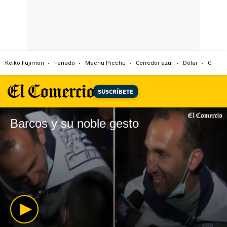
Keiko Fujimori
Feriado
Machu Picchu
Corredor azul
Dólar
Congr
SUSCRÍBETE
Barcos y su noble gesto