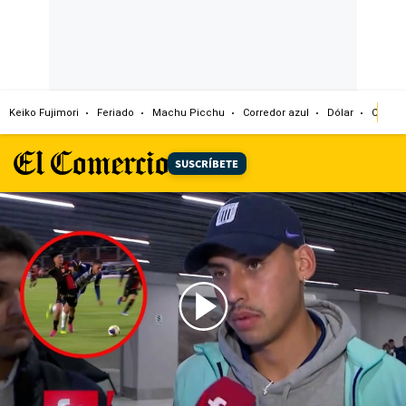
Keiko Fujimori
Feriado
Machu Picchu
Corredor azul
Dólar
Congr
SUSCRÍBETE
00:00
/
00:47