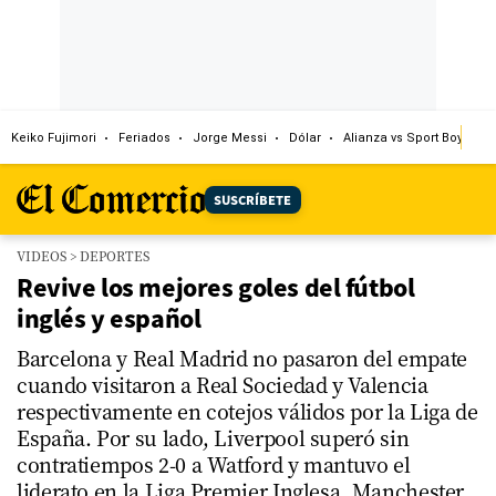
Keiko Fujimori
Feriados
Jorge Messi
Dólar
Alianza vs Sport Boys
SUSCRÍBETE
VIDEOS
>
DEPORTES
Revive los mejores goles del fútbol
inglés y español
Barcelona y Real Madrid no pasaron del empate
cuando visitaron a Real Sociedad y Valencia
respectivamente en cotejos válidos por la Liga de
España. Por su lado, Liverpool superó sin
contratiempos 2-0 a Watford y mantuvo el
liderato en la Liga Premier Inglesa. Manchester