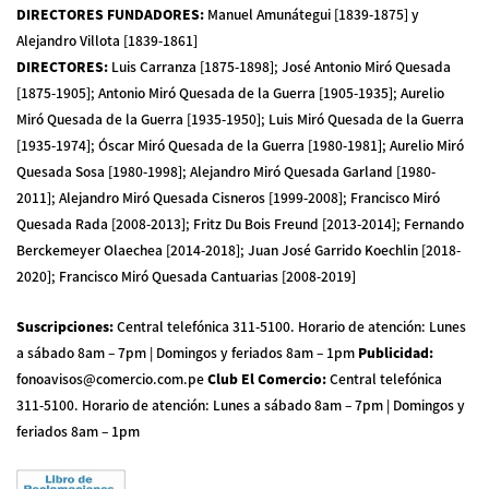
DIRECTORES FUNDADORES
:
Manuel Amunátegui [1839-1875] y
Alejandro Villota [1839-1861]
DIRECTORES
:
Luis Carranza [1875-1898]; José Antonio Miró Quesada
[1875-1905]; Antonio Miró Quesada de la Guerra [1905-1935]; Aurelio
Miró Quesada de la Guerra [1935-1950]; Luis Miró Quesada de la Guerra
[1935-1974]; Óscar Miró Quesada de la Guerra [1980-1981]; Aurelio Miró
Quesada Sosa [1980-1998]; Alejandro Miró Quesada Garland [1980-
2011]; Alejandro Miró Quesada Cisneros [1999-2008]; Francisco Miró
Quesada Rada [2008-2013]; Fritz Du Bois Freund [2013-2014]; Fernando
Berckemeyer Olaechea [2014-2018]; Juan José Garrido Koechlin [2018-
2020]; Francisco Miró Quesada Cantuarias [2008-2019]
Suscripciones
:
Central telefónica 311-5100
.
Horario de atención: Lunes
a sábado 8am – 7pm | Domingos y feriados 8am – 1pm
Publicidad
:
fonoavisos@comercio.com.pe
Club El Comercio
:
Central telefónica
311-5100
.
Horario de atención: Lunes a sábado 8am – 7pm | Domingos y
feriados 8am – 1pm