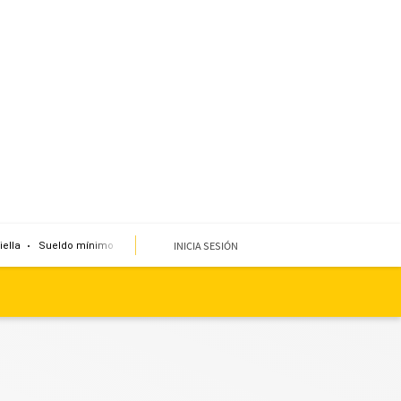
INICIA SESIÓN
iella
Sueldo mínimo
Clima
Miembro de mesa
Temblor
Corte de ag