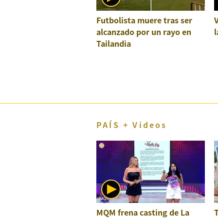
El Dominical
Futbolista muere tras ser
Desde la redacción
alcanzado por un rayo en
l
Tailandia
Videos
Archivo El Comercio
Notas contratadas
Blogs
PAÍS + Videos
Colecciones El Comercio
elcomercio.pe
Términos
Y
Condiciones
De
Uso
MQM frena casting de La
Oficinas