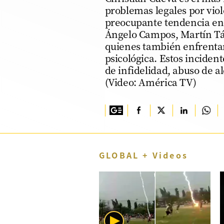
problemas legales por vio
TV+
preocupante tendencia en 
Ángelo Campos, Martín Tá
Tecnología y ciencias
quienes también enfrentar
Somos
psicológica. Estos inciden
de infidelidad, abuso de a
Bienestar
(Video: América TV)
Hogar y Familia
Respuestas
Mag
GLOBAL + Videos
Viù
Vamos
Ruedas y Tuercas
Casa y Más