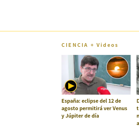
CIENCIA + Videos
España: eclipse del 12 de
agosto permitirá ver Venus
t
y Júpiter de día
a
e