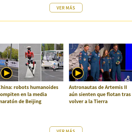
VER MÁS
China: robots humanoides
Astronautas de Artemis II
compiten en la media
aún sienten que flotan tras
maratón de Beijing
volver a la Tierra
VER MÁS