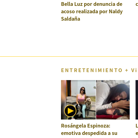
Concesionarias
Bella Luz por denuncia de
c
acoso realizada por Naldy
Principios
Saldaña
Rectores
Buenas
Prácticas
Políticas
De
Privacidad
Política
Integrada
ENTRETENIMIENTO + Vi
De
Gestión
Derechos
Arco
Política
De
Cookies
Rosángela Espinoza:
L
emotiva despedida a su