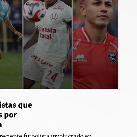
istas que
s por
a
reciente futbolista involucrado en