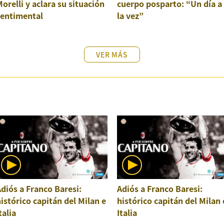
orelli y aclara su situación
cuerpo posparto: “Un día a
sentimental
la vez”
VER MÁS
diós a Franco Baresi:
Adiós a Franco Baresi:
istórico capitán del Milan e
histórico capitán del Milan 
talia
Italia