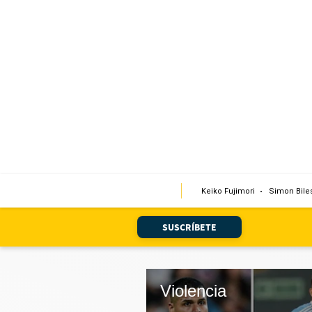
Portada
Edición Impresa
Club El Comercio
Newsletters
Editorial
Keiko Fujimori
Simon Bile
Día 1
Audiencias Vecinales
SUSCRÍBETE
Corresponsales escolares
Podcast
Violencia
Juegos