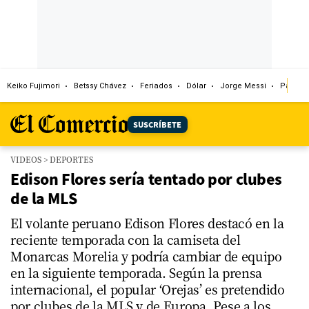
Keiko Fujimori
Betssy Chávez
Feriados
Dólar
Jorge Messi
Papa L
SUSCRÍBETE
VIDEOS
>
DEPORTES
Edison Flores sería tentado por clubes
de la MLS
El volante peruano Edison Flores destacó en la
reciente temporada con la camiseta del
Monarcas Morelia y podría cambiar de equipo
en la siguiente temporada. Según la prensa
internacional, el popular ‘Orejas’ es pretendido
por clubes de la MLS y de Europa. Pese a los