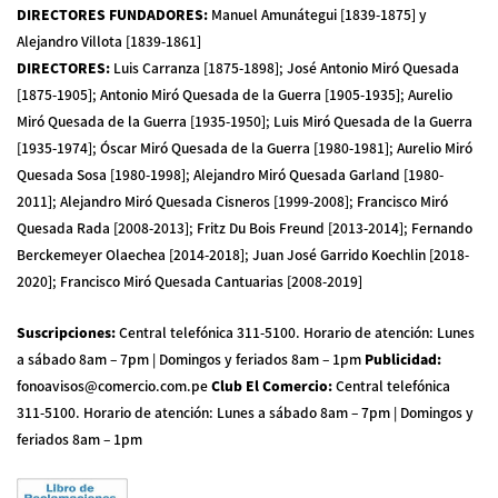
DIRECTORES FUNDADORES
:
Manuel Amunátegui [1839-1875] y
Alejandro Villota [1839-1861]
DIRECTORES
:
Luis Carranza [1875-1898]; José Antonio Miró Quesada
[1875-1905]; Antonio Miró Quesada de la Guerra [1905-1935]; Aurelio
Miró Quesada de la Guerra [1935-1950]; Luis Miró Quesada de la Guerra
[1935-1974]; Óscar Miró Quesada de la Guerra [1980-1981]; Aurelio Miró
Quesada Sosa [1980-1998]; Alejandro Miró Quesada Garland [1980-
2011]; Alejandro Miró Quesada Cisneros [1999-2008]; Francisco Miró
Quesada Rada [2008-2013]; Fritz Du Bois Freund [2013-2014]; Fernando
Berckemeyer Olaechea [2014-2018]; Juan José Garrido Koechlin [2018-
2020]; Francisco Miró Quesada Cantuarias [2008-2019]
Suscripciones
:
Central telefónica 311-5100
.
Horario de atención: Lunes
a sábado 8am – 7pm | Domingos y feriados 8am – 1pm
Publicidad
:
fonoavisos@comercio.com.pe
Club El Comercio
:
Central telefónica
311-5100
.
Horario de atención: Lunes a sábado 8am – 7pm | Domingos y
feriados 8am – 1pm