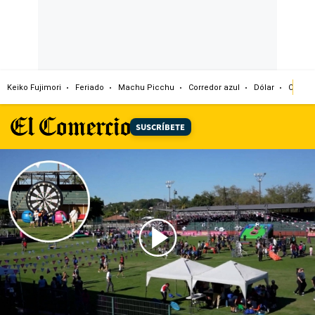
Keiko Fujimori
Feriado
Machu Picchu
Corredor azul
Dólar
Congr
SUSCRÍBETE
00:00
/
02:05