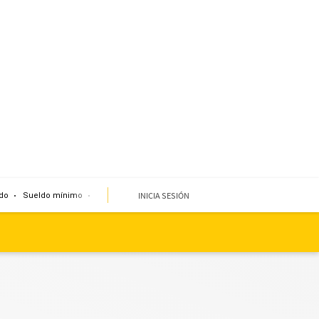
INICIA SESIÓN
do
Sueldo mínimo
Clima
Miembro de mesa
Temblor
Corte de agua