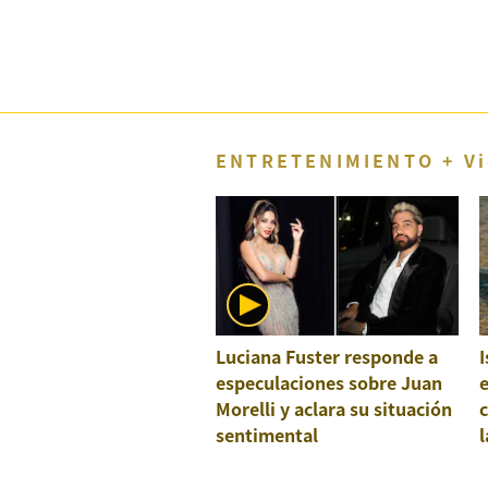
Concesionarias
Principios
Rectores
Buenas
Prácticas
Políticas
ENTRETENIMIENTO + Vi
De
Privacidad
Política
Integrada
De
Gestión
Derechos
Arco
Luciana Fuster responde a
I
Política
especulaciones sobre Juan
e
De
Cookies
Morelli y aclara su situación
c
sentimental
l