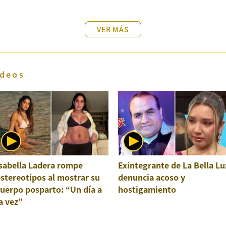
VER MÁS
deos
sabella Ladera rompe
Exintegrante de La Bella Lu
stereotipos al mostrar su
denuncia acoso y
uerpo posparto: “Un día a
hostigamiento
a vez”