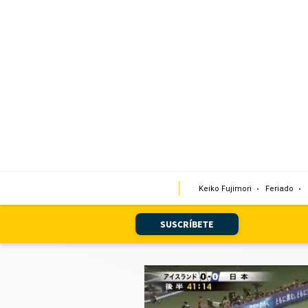
Portada
Edición Impresa
Club El Comercio
Newsletters
Editorial
Keiko Fujimori
Feriado
Día 1
Audiencias Vecinales
SUSCRÍBETE
Corresponsales escolares
Podcast
Juegos