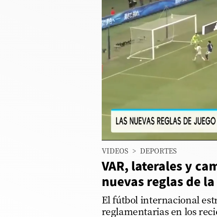
Columnistas
Provecho
Saltar intro
Política
Economía
ECData
Lima
VIDEOS
>
DEPORTES
Perú
VAR, laterales y cam
Mundo
nuevas reglas de la
DT
El fútbol internacional es
reglamentarias en los reci
Luces