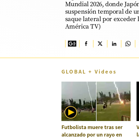
Mundial 2026, donde Japón
TV+
suspensión temporal de u
saque lateral por exceder 
Tecnología y ciencias
América TV)
Somos
Bienestar
Hogar y Familia
GLOBAL + Videos
Respuestas
Mag
Viù
Vamos
Ruedas y Tuercas
Futbolista muere tras ser
Casa y Más
alcanzado por un rayo en
l