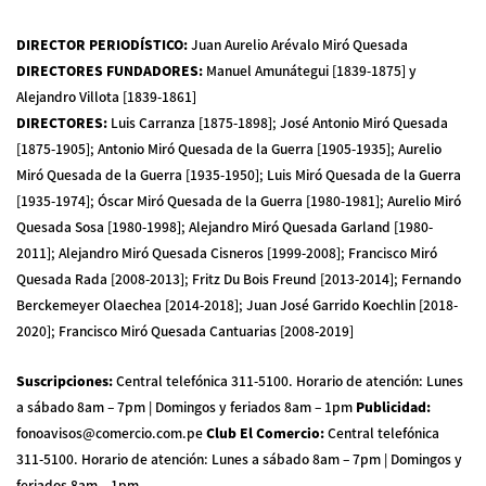
DIRECTOR PERIODÍSTICO
:
Juan Aurelio Arévalo Miró Quesada
DIRECTORES FUNDADORES
:
Manuel Amunátegui [1839-1875] y
Alejandro Villota [1839-1861]
DIRECTORES
:
Luis Carranza [1875-1898]; José Antonio Miró Quesada
[1875-1905]; Antonio Miró Quesada de la Guerra [1905-1935]; Aurelio
Miró Quesada de la Guerra [1935-1950]; Luis Miró Quesada de la Guerra
[1935-1974]; Óscar Miró Quesada de la Guerra [1980-1981]; Aurelio Miró
Quesada Sosa [1980-1998]; Alejandro Miró Quesada Garland [1980-
2011]; Alejandro Miró Quesada Cisneros [1999-2008]; Francisco Miró
Quesada Rada [2008-2013]; Fritz Du Bois Freund [2013-2014]; Fernando
Berckemeyer Olaechea [2014-2018]; Juan José Garrido Koechlin [2018-
2020]; Francisco Miró Quesada Cantuarias [2008-2019]
Suscripciones
:
Central telefónica 311-5100
.
Horario de atención: Lunes
a sábado 8am – 7pm | Domingos y feriados 8am – 1pm
Publicidad
:
fonoavisos@comercio.com.pe
Club El Comercio
:
Central telefónica
311-5100
.
Horario de atención: Lunes a sábado 8am – 7pm | Domingos y
feriados 8am – 1pm