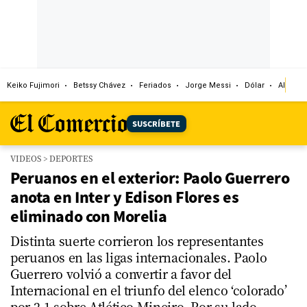
Keiko Fujimori
Betssy Chávez
Feriados
Jorge Messi
Dólar
Alianza
SUSCRÍBETE
VIDEOS
>
DEPORTES
Peruanos en el exterior: Paolo Guerrero
anota en Inter y Edison Flores es
eliminado con Morelia
Distinta suerte corrieron los representantes
peruanos en las ligas internacionales. Paolo
Guerrero volvió a convertir a favor del
Internacional en el triunfo del elenco ‘colorado’
por 2-1 sobre Atlético Mineiro. Por su lado,