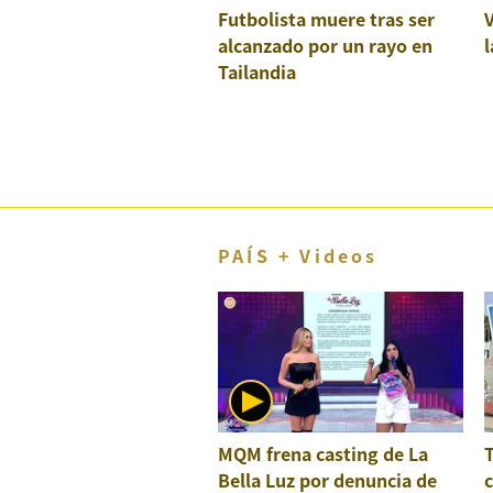
Futbolista muere tras ser
El Dominical
alcanzado por un rayo en
l
Desde la redacción
Tailandia
Videos
Archivo El Comercio
Notas contratadas
Blogs
PAÍS + Videos
Colecciones El Comercio
elcomercio.pe
Términos
Y
Condiciones
De
Uso
MQM frena casting de La
Bella Luz por denuncia de
c
Oficinas