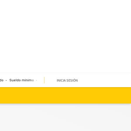
INICIA SESIÓN
do
Sueldo mínimo
Clima
Miembro de mesa
Temblor
Corte de agua