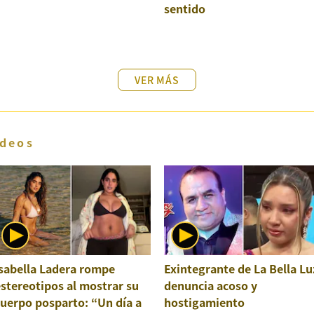
sentido
VER MÁS
deos
sabella Ladera rompe
Exintegrante de La Bella Lu
stereotipos al mostrar su
denuncia acoso y
uerpo posparto: “Un día a
hostigamiento