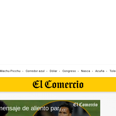
Machu Picchu
Corredor azul
Dólar
Congreso
Nasca
Acuña
Tole
Pedro Gallese y su mensaje de aliento para el joven arquero de Unión Comercio