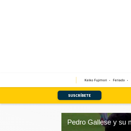
Portada
Edición Impresa
Club El Comercio
Newsletters
Editorial
Keiko Fujimori
Feriado
Día 1
Audiencias Vecinales
SUSCRÍBETE
Corresponsales escolares
Podcast
Juegos