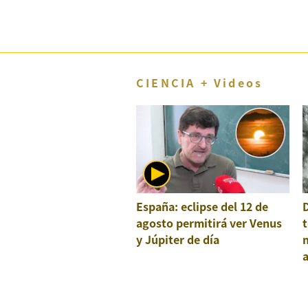
CIENCIA + Videos
España: eclipse del 12 de
agosto permitirá ver Venus
t
y Júpiter de día
a
e