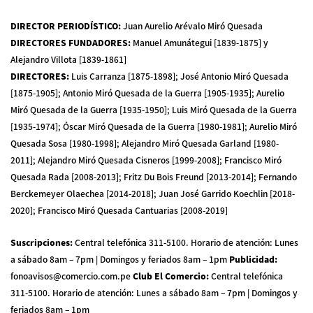
DIRECTOR PERIODÍSTICO
:
Juan Aurelio Arévalo Miró Quesada
DIRECTORES FUNDADORES
:
Manuel Amunátegui [1839-1875] y
Alejandro Villota [1839-1861]
DIRECTORES
:
Luis Carranza [1875-1898]; José Antonio Miró Quesada
[1875-1905]; Antonio Miró Quesada de la Guerra [1905-1935]; Aurelio
Miró Quesada de la Guerra [1935-1950]; Luis Miró Quesada de la Guerra
[1935-1974]; Óscar Miró Quesada de la Guerra [1980-1981]; Aurelio Miró
Quesada Sosa [1980-1998]; Alejandro Miró Quesada Garland [1980-
2011]; Alejandro Miró Quesada Cisneros [1999-2008]; Francisco Miró
Quesada Rada [2008-2013]; Fritz Du Bois Freund [2013-2014]; Fernando
Berckemeyer Olaechea [2014-2018]; Juan José Garrido Koechlin [2018-
2020]; Francisco Miró Quesada Cantuarias [2008-2019]
Suscripciones
:
Central telefónica 311-5100
.
Horario de atención: Lunes
a sábado 8am – 7pm | Domingos y feriados 8am – 1pm
Publicidad
:
fonoavisos@comercio.com.pe
Club El Comercio
:
Central telefónica
311-5100
.
Horario de atención: Lunes a sábado 8am – 7pm | Domingos y
feriados 8am – 1pm