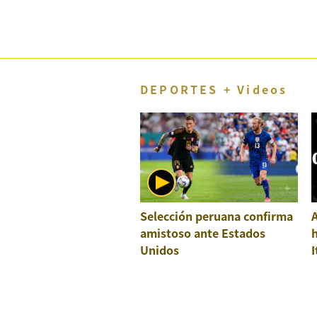
DEPORTES + Videos
Selección peruana confirma
A
amistoso ante Estados
h
Unidos
I