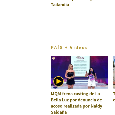
Tailandia
El Dominical
Desde la redacción
Videos
Archivo El Comercio
Notas contratadas
PAÍS + Videos
Blogs
Colecciones El Comercio
elcomercio.pe
Términos
Y
MQM frena casting de La
Condiciones
Bella Luz por denuncia de
c
De
Uso
acoso realizada por Naldy
Saldaña
Oficinas