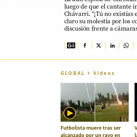
luego de que el cantante i
TV+
Chávarri. “¡Tú no existías 
claro su molestia por los 
Tecnología y ciencias
discusión frente a cámaras
Somos
Bienestar
Hogar y Familia
Respuestas
GLOBAL + Videos
Mag
Viù
Vamos
Ruedas y Tuercas
Futbolista muere tras ser
Casa y Más
alcanzado por un rayo en
l