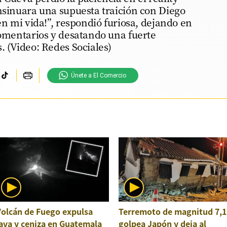
nsinuara una supuesta traición con Diego
en mi vida!”, respondió furiosa, dejando en
comentarios y desatando una fuerte
. (Video: Redes Sociales)
Únete a El Comercio
Volcán de Fuego expulsa
Terremoto de magnitud 7,1
ava y ceniza en Guatemala
golpea Japón y deja al