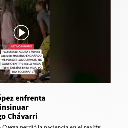
l_discute_con_pamela
ópez enfrenta
 insinuar
go Chávarri
 Cueva perdió la paciencia en el reality