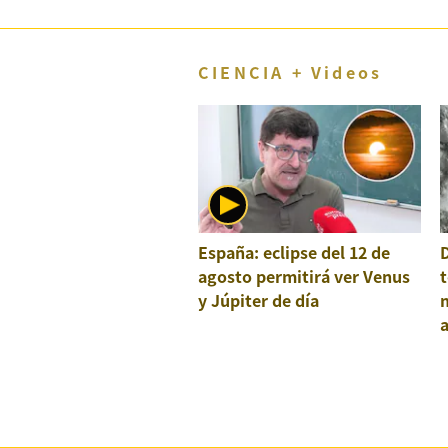
CIENCIA + Videos
España: eclipse del 12 de
agosto permitirá ver Venus
t
y Júpiter de día
a
e