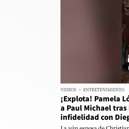
Columnistas
Provecho
Saltar intro
Política
Economía
ECData
00:00
/
05:55
paul_michae
Lima
VIDEOS
>
ENTRETENIMIENTO
Perú
¡Explota! Pamela L
Mundo
a Paul Michael tras
infidelidad con Die
DT
Luces
La aún esposa de Christian