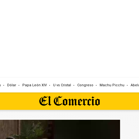
s
Dólar
Papa León XIV
U vs Cristal
Congreso
Machu Picchu
Abela