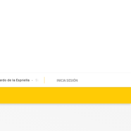
INICIA SESIÓN
rdo de la Espriella
Sueldo mínimo
Clima
Miembro de mesa
Temblor