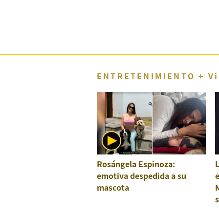
Concesionarias
Principios
Rectores
Buenas
Prácticas
Políticas
ENTRETENIMIENTO + Vi
De
Privacidad
Política
Integrada
De
Gestión
Derechos
Arco
Rosángela Espinoza:
L
Política
De
emotiva despedida a su
Cookies
mascota
M