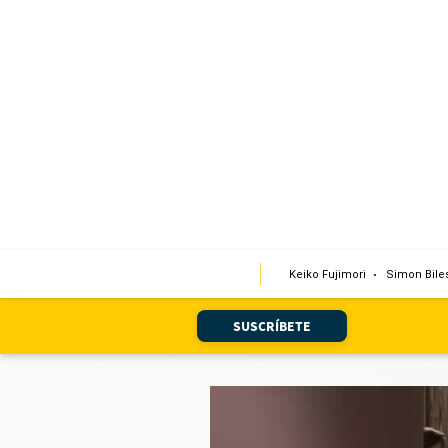
Portada
Edición Impresa
Club El Comercio
Newsletters
Editorial
Keiko Fujimori
Simon Bile
Día 1
Audiencias Vecinales
SUSCRÍBETE
Corresponsales escolares
Podcast
Juegos