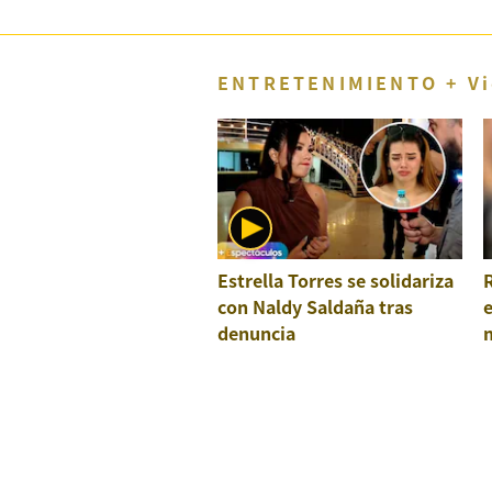
Concesionarias
Principios
Rectores
ENTRETENIMIENTO + Vi
Buenas
Prácticas
Políticas
De
Privacidad
Política
Integrada
De
Estrella Torres se solidariza
Gestión
con Naldy Saldaña tras
Derechos
denuncia
Arco
Política
De
Cookies