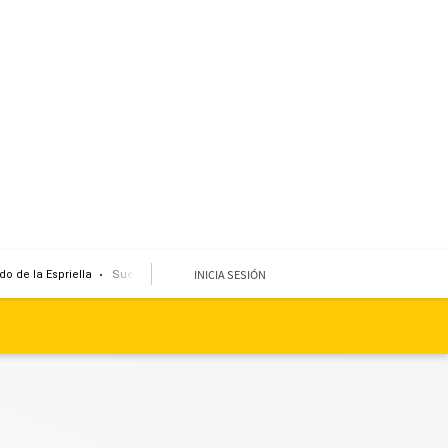
INICIA SESIÓN
do de la Espriella
Sueldo mínimo
Clima
Miembro de mesa
Temblor