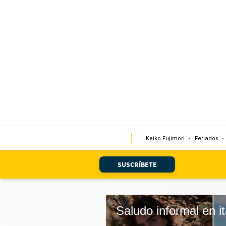
Portada
Edición Impresa
Club El Comercio
Newsletters
Editorial
Keiko Fujimori
Feriados
Día 1
Audiencias Vecinales
SUSCRÍBETE
Corresponsales escolares
Podcast
Juegos