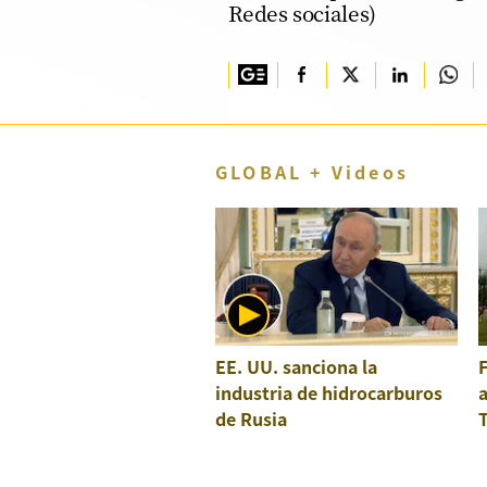
Redes sociales)
TV+
Tecnología y ciencias
Somos
Bienestar
GLOBAL + Videos
Hogar y Familia
Respuestas
Mag
Viù
EE. UU. sanciona la
F
Vamos
industria de hidrocarburos
a
de Rusia
T
Ruedas y Tuercas
Casa y Más