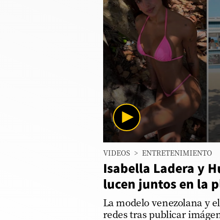
Columnistas
Provecho
Saltar intro
Política
Economía
ECData
Lima
0
VIDEOS
>
ENTRETENIMIENTO
seconds
Perú
of
Isabella Ladera y H
23
Mundo
seconds
Volume
lucen juntos en la 
90%
DT
La modelo venezolana y el 
redes tras publicar imáge
Luces