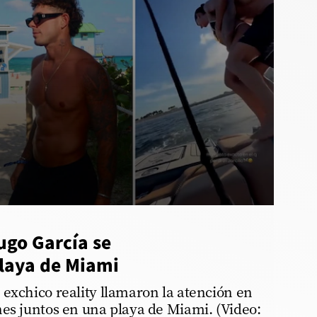
ugo García se
playa de Miami
exchico reality llamaron la atención en
nes juntos en una playa de Miami. (Video: