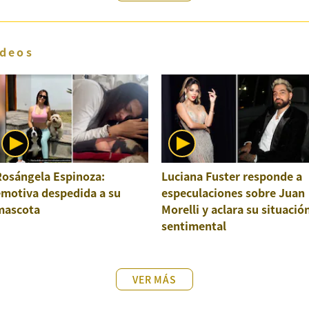
deos
Rosángela Espinoza:
Luciana Fuster responde a
emotiva despedida a su
especulaciones sobre Juan
mascota
Morelli y aclara su situació
sentimental
VER MÁS