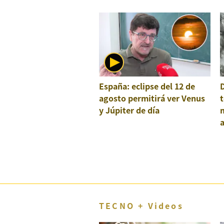
España: eclipse del 12 de
agosto permitirá ver Venus
t
y Júpiter de día
a
e
TECNO + Videos