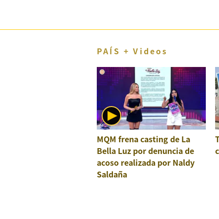
El Dominical
Desde la redacción
Videos
PAÍS + Videos
Archivo El Comercio
Notas contratadas
Blogs
Colecciones El Comercio
MQM frena casting de La
Bella Luz por denuncia de
c
elcomercio.pe
acoso realizada por Naldy
Términos
Saldaña
Y
Condiciones
De
Uso
Oficinas