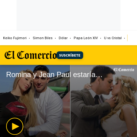
Keiko Fujimori
Simon Biles
Dólar
Papa León XIV
U vs Cristal
Cong
SUSCRÍBETE
Romina y Jean Paul estarían llevando terapia de pareja