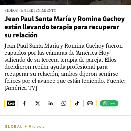
0
VIDEOS
>
ENTRETENIMIENTO
seconds
of
Jean Paul Santa María y Romina Gachoy
2
están llevando terapia para recuperar
minutes,
38
su relación
seconds
Jean Paul Santa María y Romina Gachoy fueron
captados por las cámaras de ‘América Hoy’
saliendo de su tercera terapia de pareja. Ellos
decidieron recibir ayuda profesional para
recuperar su relación, ambos dijeron sentirse
felices por el avance que están teniendo. Fuente:
[América TV]
Únete
GLOBAL + Videos