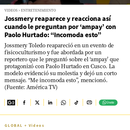
0
VIDEOS
>
ENTRETENIMIENTO
seconds
of
Jossmery reaparece y reacciona así
2
cuando le preguntan por ‘ampay’ con
minutes,
5
Paolo Hurtado: “Incomoda esto”
seconds
Jossmery Toledo reapareció en un evento de
fisicoculturismo y fue abordada por un
reportero que le preguntó sobre el ‘ampay’ que
protagonizó con Paolo Hurtado en Cusco. La
modelo evidenció su molestia y dejó un corto
mensaje. “Me incomoda esto”, mencionó.
(Fuente: América TV)
Únete
GLOBAL + Videos