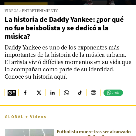
0
VIDEOS
>
ENTRETENIMIENTO
seconds
of
La historia de Daddy Yankee: ¿por qué
3
no fue beisbolista y se dedicó a la
minutes,
13
música?
seconds
Daddy Yankee es uno de los exponentes más
importantes de la historia de la música urbana.
El artista vivió difíciles momentos en su vida que
lo acompañan como parte de su identidad.
Conoce su historia aquí.
Únete
GLOBAL + Videos
Futbolista muere tras ser alcanzado