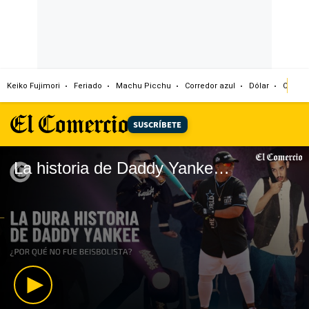
Keiko Fujimori
Feriado
Machu Picchu
Corredor azul
Dólar
Congr
SUSCRÍBETE
La historia de Daddy Yankee: ¿por qué no fue beisbolista y se dedicó a la música?