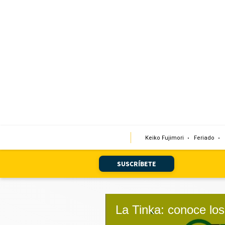
Portada
Edición Impresa
Club El Comercio
Newsletters
Editorial
Keiko Fujimori
Feriado
Día 1
Audiencias Vecinales
SUSCRÍBETE
Corresponsales escolares
Podcast
Juegos