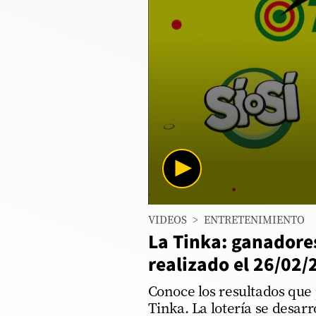
Columnistas
Provecho
Saltar intro
Política
Economía
ECData
Lima
0
VIDEOS
>
ENTRETENIMIENTO
seconds
Perú
of
La Tinka: ganadores
2
Mundo
minutes,
realizado el 26/02/
47
seconds
Volume
DT
Conoce los resultados que
90%
Tinka. La lotería se desarr
Luces