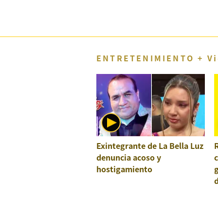
Concesionarias
Principios
Rectores
Buenas
Prácticas
ENTRETENIMIENTO + Vi
Políticas
De
Privacidad
Política
Integrada
De
Gestión
Derechos
Exintegrante de La Bella Luz
R
Arco
denuncia acoso y
Política
hostigamiento
g
De
Cookies