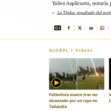
Yáñez Aspilcueta, notaria
TV+
La Tinka: resultado del sort
Tecnología y ciencias
Somos
Bienestar
Hogar y Familia
GLOBAL + Videos
Respuestas
Mag
Viù
Vamos
Futbolista muere tras ser
Ruedas y Tuercas
alcanzado por un rayo en
l
Tailandia
Casa y Más