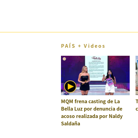
El Dominical
Desde la redacción
Videos
Archivo El Comercio
PAÍS + Videos
Notas contratadas
Blogs
Colecciones El Comercio
elcomercio.pe
MQM frena casting de La
Términos
Bella Luz por denuncia de
c
Y
acoso realizada por Naldy
Condiciones
De
Saldaña
Uso
Oficinas