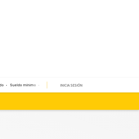
INICIA SESIÓN
do
Sueldo mínimo
Clima
Miembro de mesa
Temblor
Corte de agua