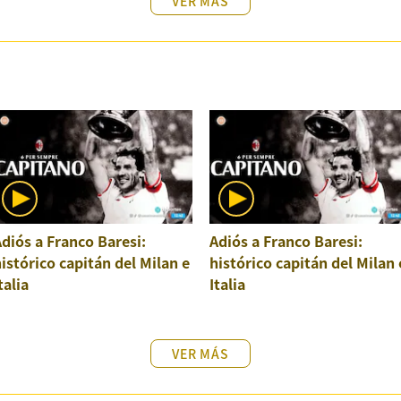
VER MÁS
diós a Franco Baresi:
Adiós a Franco Baresi:
istórico capitán del Milan e
histórico capitán del Milan 
talia
Italia
VER MÁS