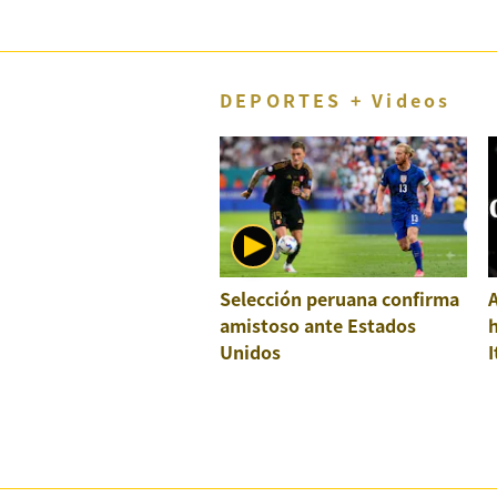
DEPORTES + Videos
Selección peruana confirma
A
amistoso ante Estados
h
Unidos
I