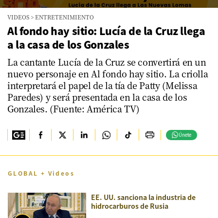
0
VIDEOS
>
ENTRETENIMIENTO
seconds
of
Al fondo hay sitio: Lucía de la Cruz llega
33
a la casa de los Gonzales
seconds
La cantante Lucía de la Cruz se convertirá en un
nuevo personaje en Al fondo hay sitio. La criolla
interpretará el papel de la tía de Patty (Melissa
Paredes) y será presentada en la casa de los
Gonzales. (Fuente: América TV)
Únete
GLOBAL + Videos
EE. UU. sanciona la industria de
hidrocarburos de Rusia