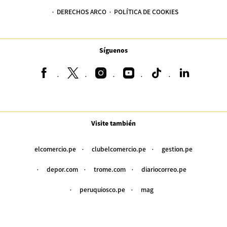
DERECHOS ARCO
POLÍTICA DE COOKIES
Síguenos
Visite también
elcomercio.pe
clubelcomercio.pe
gestion.pe
depor.com
trome.com
diariocorreo.pe
peruquiosco.pe
mag