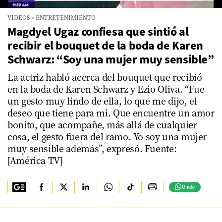
0
VIDEOS
>
ENTRETENIMIENTO
seconds
of
Magdyel Ugaz confiesa que sintió al
1
recibir el bouquet de la boda de Karen
minute,
52
Schwarz: “Soy una mujer muy sensible”
seconds
La actriz habló acerca del bouquet que recibió
en la boda de Karen Schwarz y Ezio Oliva. “Fue
un gesto muy lindo de ella, lo que me dijo, el
deseo que tiene para mi. Que encuentre un amor
bonito, que acompañe, más allá de cualquier
cosa, el gesto fuera del ramo. Yo soy una mujer
muy sensible además”, expresó. Fuente:
[América TV]
Únete