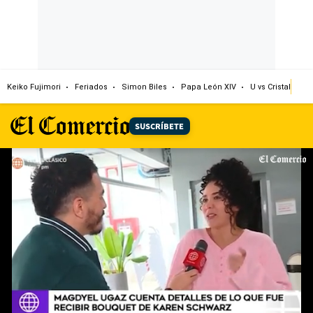
Keiko Fujimori
Feriados
Simon Biles
Papa León XIV
U vs Cristal
Dó
SUSCRÍBETE