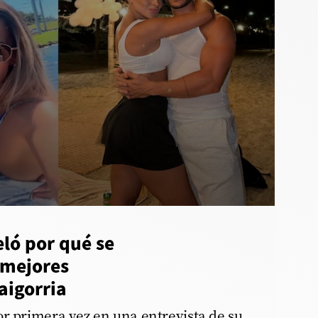
eló por qué se
 mejores
aigorria
or primera vez en una entrevista de su