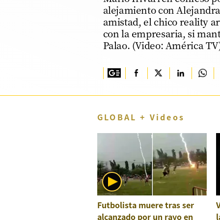
alejamiento con Alejandra 
TV+
amistad, el chico reality 
con la empresaria, si man
Tecnología y ciencias
Palao. (Video: América TV
Somos
Bienestar
Hogar y Familia
Respuestas
GLOBAL + Videos
Mag
Viù
Vamos
Ruedas y Tuercas
Futbolista muere tras ser
Casa y Más
alcanzado por un rayo en
l