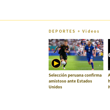
DEPORTES + Videos
Selección peruana confirma
A
amistoso ante Estados
h
Unidos
I