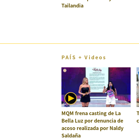
Tailandia
El Dominical
Desde la redacción
Videos
Archivo El Comercio
Notas contratadas
PAÍS + Videos
Blogs
Colecciones El Comercio
elcomercio.pe
Términos
Y
MQM frena casting de La
Condiciones
Bella Luz por denuncia de
c
De
Uso
acoso realizada por Naldy
Saldaña
Oficinas