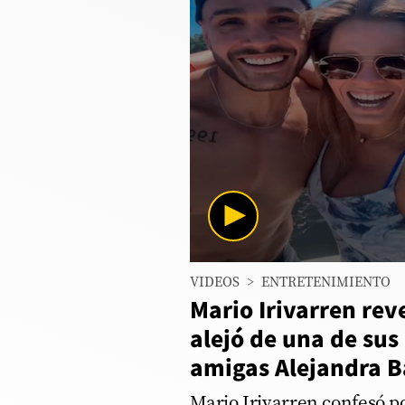
Columnistas
Provecho
Saltar intro
Política
Economía
ECData
Lima
0
VIDEOS
>
ENTRETENIMIENTO
seconds
Perú
of
Mario Irivarren rev
1
Mundo
minute,
alejó de una de sus
48
seconds
Volume
amigas Alejandra B
DT
90%
Luces
Mario Irivarren confesó p