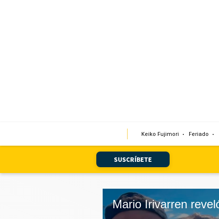
Portada
Edición Impresa
Club El Comercio
Newsletters
Editorial
Keiko Fujimori
Feriado
Día 1
Audiencias Vecinales
SUSCRÍBETE
Corresponsales escolares
Podcast
Juegos