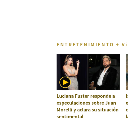
Concesionarias
Principios
Rectores
Buenas
Prácticas
Políticas
ENTRETENIMIENTO + Vi
De
Privacidad
Política
Integrada
De
Gestión
Derechos
Arco
Luciana Fuster responde a
I
Política
De
especulaciones sobre Juan
e
Cookies
Morelli y aclara su situación
c
sentimental
l