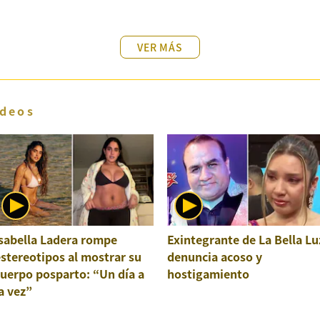
VER MÁS
deos
sabella Ladera rompe
Exintegrante de La Bella Lu
stereotipos al mostrar su
denuncia acoso y
uerpo posparto: “Un día a
hostigamiento
a vez”