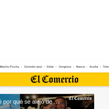
Machu Picchu
Corredor azul
Dólar
Congreso
Nasca
Acuña
Tole
Mario Irivarren reveló por qué se alejó de una de sus mejores amigas Alejandra Baigorria