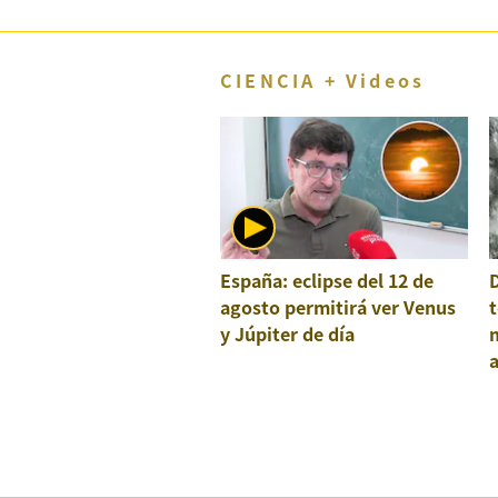
CIENCIA + Videos
España: eclipse del 12 de
agosto permitirá ver Venus
t
y Júpiter de día
a
e