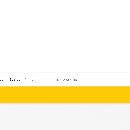
INICIA SESIÓN
do
Sueldo mínimo
Clima
Miembro de mesa
Temblor
Corte de agua