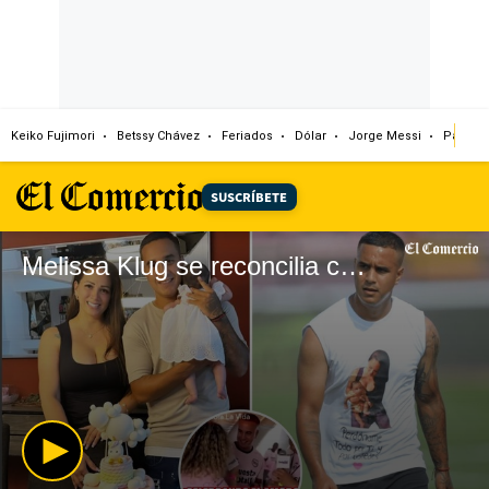
Keiko Fujimori
Betssy Chávez
Feriados
Dólar
Jorge Messi
Papa L
SUSCRÍBETE
Melissa Klug se reconcilia con Jesús Barco