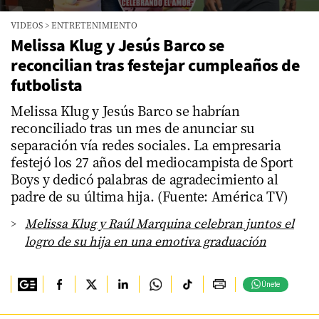
0
VIDEOS
>
ENTRETENIMIENTO
seconds
of
Melissa Klug y Jesús Barco se
6
reconcilian tras festejar cumpleaños de
minutes,
29
futbolista
seconds
Melissa Klug y Jesús Barco se habrían
reconciliado tras un mes de anunciar su
separación vía redes sociales. La empresaria
festejó los 27 años del mediocampista de Sport
Boys y dedicó palabras de agradecimiento al
padre de su última hija. (Fuente: América TV)
Melissa Klug y Raúl Marquina celebran juntos el
logro de su hija en una emotiva graduación
Únete