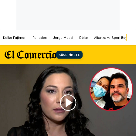
Keiko Fujimori
Feriados
Jorge Messi
Dólar
Alianza vs Sport Boys
SUSCRÍBETE
00:00
/
03:29