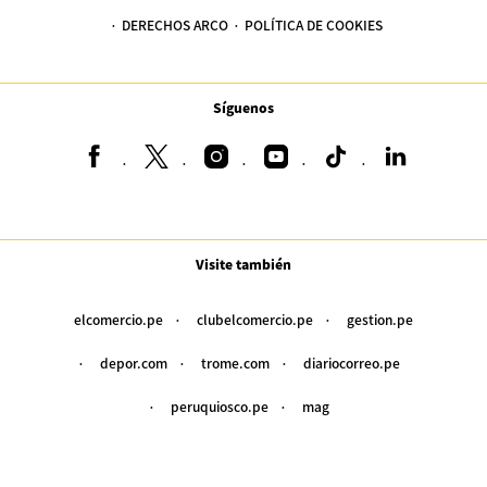
DERECHOS ARCO
POLÍTICA DE COOKIES
Síguenos
Visite también
elcomercio.pe
clubelcomercio.pe
gestion.pe
depor.com
trome.com
diariocorreo.pe
peruquiosco.pe
mag