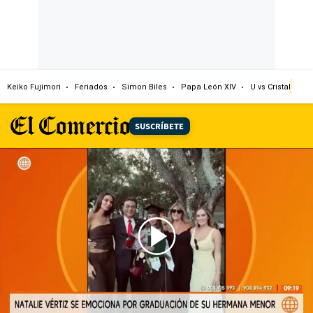
Keiko Fujimori
Feriados
Simon Biles
Papa León XIV
U vs Cristal
Dó
SUSCRÍBETE
00:00
/
01:01