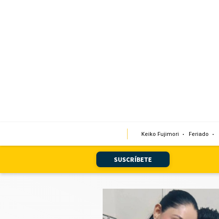
Portada
Edición Impresa
Club El Comercio
Newsletters
Editorial
Keiko Fujimori
Feriado
Día 1
Audiencias Vecinales
SUSCRÍBETE
Corresponsales escolares
Podcast
Juegos