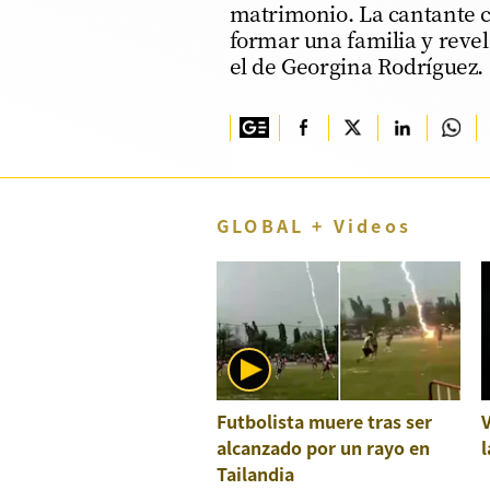
matrimonio. La cantante 
TV+
formar una familia y reve
el de Georgina Rodríguez.
Tecnología y ciencias
Somos
Bienestar
Hogar y Familia
GLOBAL + Videos
Respuestas
Mag
Viù
Vamos
Futbolista muere tras ser
Ruedas y Tuercas
alcanzado por un rayo en
l
Casa y Más
Tailandia