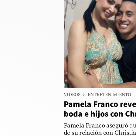
Columnistas
Provecho
Saltar intro
Política
Economía
ECData
00:00
/
04:08
Pamela Franc
Lima
VIDEOS
>
ENTRETENIMIENTO
Perú
Pamela Franco reve
Mundo
boda e hijos con Ch
DT
Pamela Franco aseguró qu
de su relación con Christi
Luces