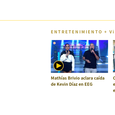
Concesionarias
Principios
Rectores
Buenas
Prácticas
ENTRETENIMIENTO + Vi
Políticas
De
Privacidad
Política
Integrada
De
Gestión
Derechos
Mathías Brivio aclara caída
C
Arco
de Kevin Díaz en EEG
e
Política
e
De
Cookies