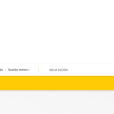
INICIA SESIÓN
do
Sueldo mínimo
Clima
Miembro de mesa
Temblor
Corte de agua