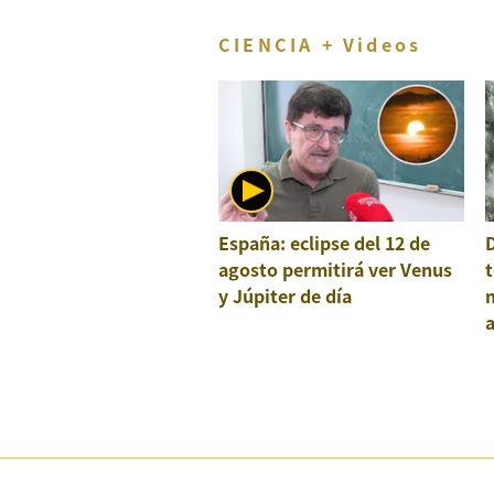
CIENCIA + Videos
España: eclipse del 12 de
agosto permitirá ver Venus
t
y Júpiter de día
a
e