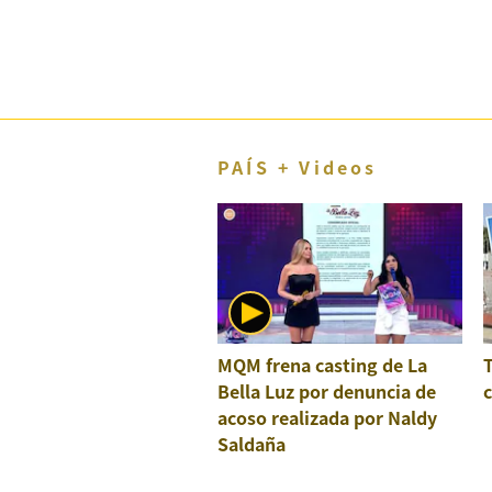
El Dominical
Desde la redacción
Videos
Archivo El Comercio
PAÍS + Videos
Notas contratadas
Blogs
Colecciones El Comercio
elcomercio.pe
MQM frena casting de La
Términos
Bella Luz por denuncia de
c
Y
Condiciones
acoso realizada por Naldy
De
Saldaña
Uso
Oficinas