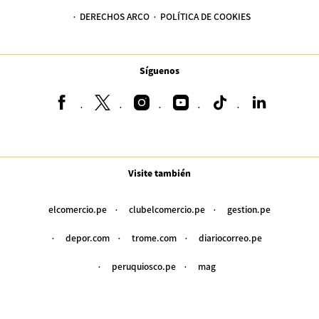
DERECHOS ARCO
POLÍTICA DE COOKIES
Síguenos
Visite también
elcomercio.pe
clubelcomercio.pe
gestion.pe
depor.com
trome.com
diariocorreo.pe
peruquiosco.pe
mag