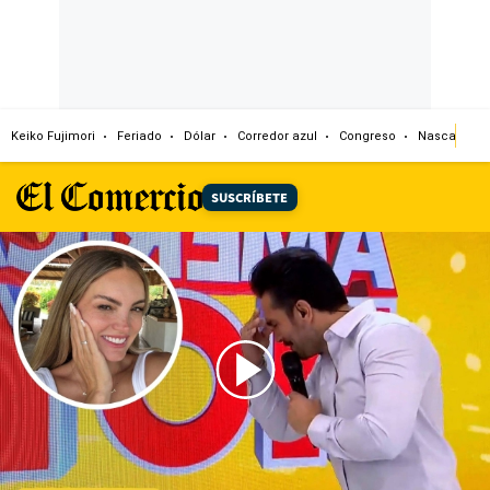
Keiko Fujimori
Feriado
Dólar
Corredor azul
Congreso
Nasca
A
SUSCRÍBETE
00:00
/
03:16