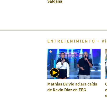
Saldaña
Concesionarias
Principios
Rectores
Buenas
Prácticas
Políticas
De
ENTRETENIMIENTO + Vi
Privacidad
Política
Integrada
De
Gestión
Derechos
Arco
Política
Mathías Brivio aclara caída
C
De
Cookies
de Kevin Díaz en EEG
e
e