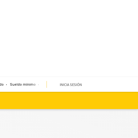
INICIA SESIÓN
do
Sueldo mínimo
Clima
Miembro de mesa
Temblor
Corte de agua