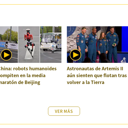
China: robots humanoides
Astronautas de Artemis II
compiten en la media
aún sienten que flotan tras
maratón de Beijing
volver a la Tierra
VER MÁS