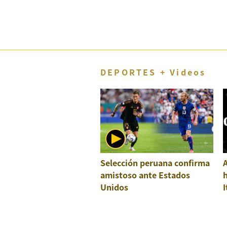
DEPORTES + Videos
Selección peruana confirma
A
amistoso ante Estados
h
Unidos
I