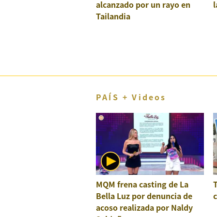
alcanzado por un rayo en
l
El Dominical
Tailandia
Desde la redacción
Videos
Archivo El Comercio
Notas contratadas
PAÍS + Videos
Blogs
Colecciones El Comercio
elcomercio.pe
Términos
Y
Condiciones
MQM frena casting de La
De
Bella Luz por denuncia de
c
Uso
acoso realizada por Naldy
Oficinas