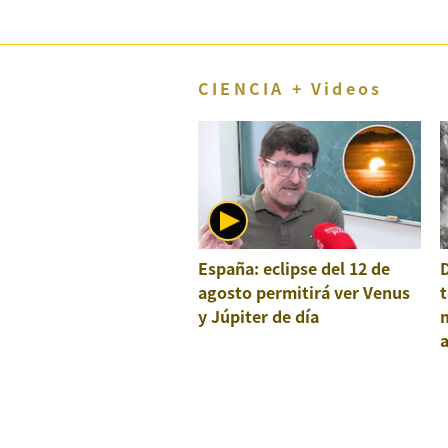
CIENCIA + Videos
España: eclipse del 12 de
agosto permitirá ver Venus
t
y Júpiter de día
a
e