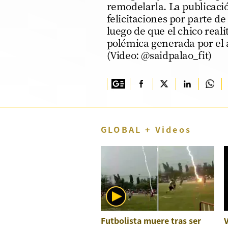
remodelarla. La publicaci
TV+
felicitaciones por parte de
luego de que el chico reali
Tecnología y ciencias
polémica generada por el
(Video: @saidpalao_fit)
Somos
Bienestar
Hogar y Familia
Respuestas
GLOBAL + Videos
Mag
Viù
Vamos
Ruedas y Tuercas
Casa y Más
Futbolista muere tras ser