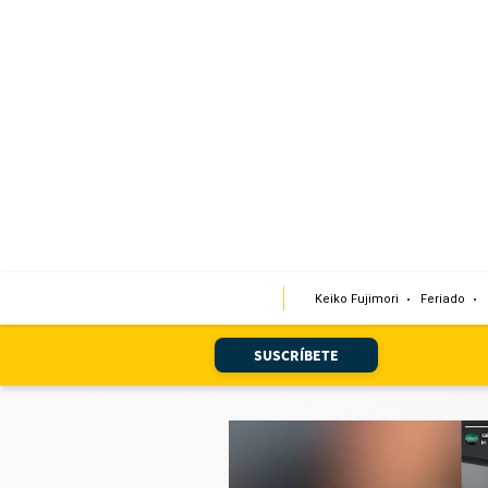
Portada
Edición Impresa
Club El Comercio
Newsletters
Editorial
Keiko Fujimori
Feriado
Día 1
Audiencias Vecinales
SUSCRÍBETE
Corresponsales escolares
Podcast
Juegos