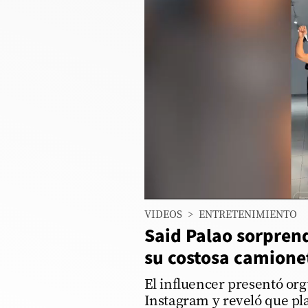
Columnistas
Provecho
Saltar intro
Política
Economía
ECData
Lima
VIDEOS
>
ENTRETENIMIENTO
Perú
Said Palao sorpren
Mundo
su costosa camione
DT
El influencer presentó org
Instagram y reveló que pl
Luces