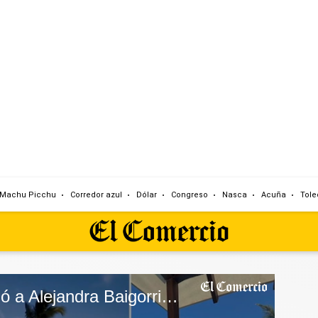
Machu Picchu
Corredor azul
Dólar
Congreso
Nasca
Acuña
Tole
Said Palao sorprendió a Alejandra Baigorria con lujoso viaje por su cumpleaños