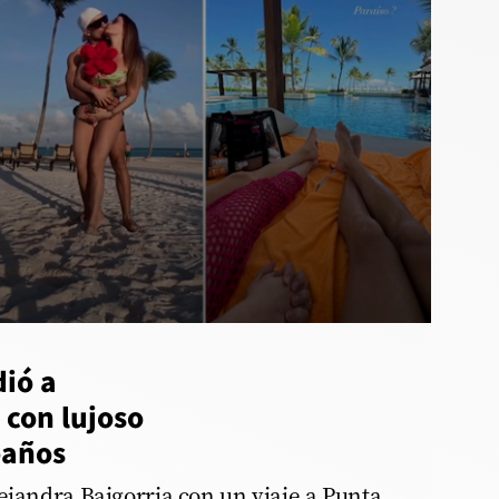
dió a
 con lujoso
eaños
ejandra Baigorria con un viaje a Punta