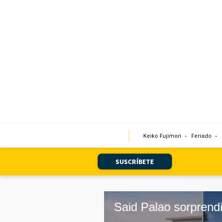
Portada
Edición Impresa
Club El Comercio
Newsletters
Editorial
Keiko Fujimori
Feriado
Día 1
Audiencias Vecinales
SUSCRÍBETE
Corresponsales escolares
Podcast
Juegos