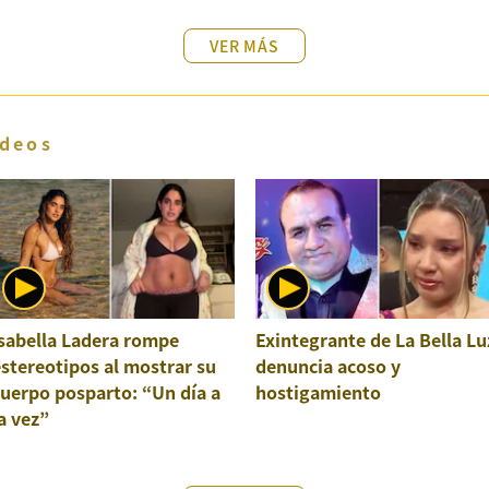
VER MÁS
deos
sabella Ladera rompe
Exintegrante de La Bella Lu
stereotipos al mostrar su
denuncia acoso y
uerpo posparto: “Un día a
hostigamiento
a vez”