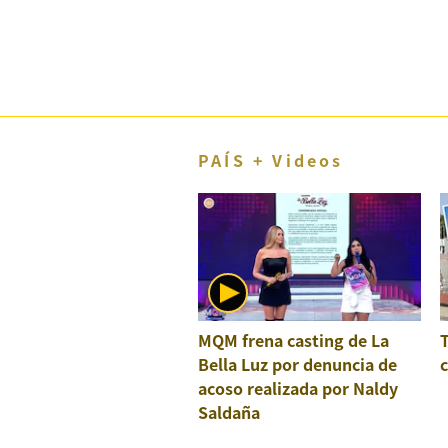
El Dominical
Desde la redacción
Videos
Archivo El Comercio
PAÍS + Videos
Notas contratadas
Blogs
Colecciones El Comercio
elcomercio.pe
MQM frena casting de La
Términos
Y
Bella Luz por denuncia de
c
Condiciones
acoso realizada por Naldy
De
Uso
Saldaña
Oficinas