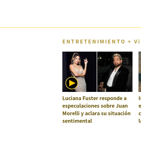
Concesionarias
Principios
Rectores
Buenas
Prácticas
ENTRETENIMIENTO + Vi
Políticas
De
Privacidad
Política
Integrada
De
Gestión
Derechos
Arco
Luciana Fuster responde a
I
especulaciones sobre Juan
e
Política
De
Morelli y aclara su situación
c
Cookies
sentimental
l