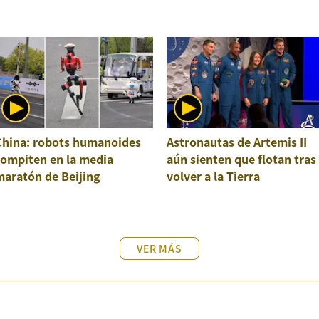
China: robots humanoides
Astronautas de Artemis II
compiten en la media
aún sienten que flotan tras
maratón de Beijing
volver a la Tierra
VER MÁS