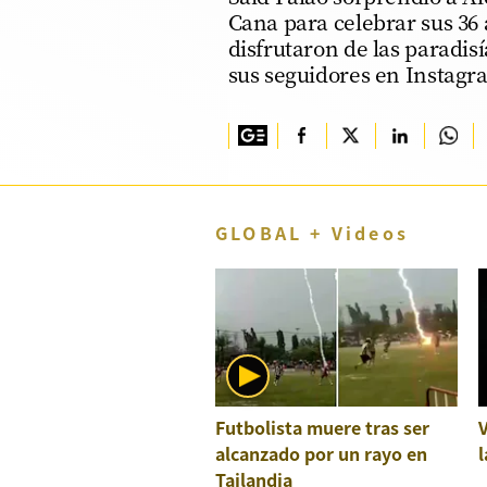
Cana para celebrar sus 36 
TV+
disfrutaron de las paradis
sus seguidores en Instagra
Tecnología y ciencias
Somos
Bienestar
Hogar y Familia
GLOBAL + Videos
Respuestas
Mag
Viù
Vamos
Ruedas y Tuercas
Futbolista muere tras ser
alcanzado por un rayo en
l
Casa y Más
Tailandia