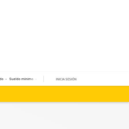
INICIA SESIÓN
do
Sueldo mínimo
Clima
Miembro de mesa
Temblor
Corte de agua