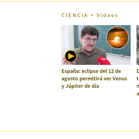
CIENCIA + Videos
España: eclipse del 12 de
agosto permitirá ver Venus
t
y Júpiter de día
a
e