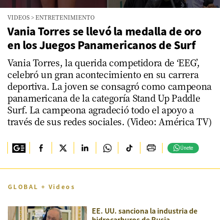
0
VIDEOS
>
ENTRETENIMIENTO
seconds
of
Vania Torres se llevó la medalla de oro
1
en los Juegos Panamericanos de Surf
minute,
8
seconds
Vania Torres, la querida competidora de ‘EEG’,
celebró un gran acontecimiento en su carrera
deportiva. La joven se consagró como campeona
panamericana de la categoría Stand Up Paddle
Surf. La campeona agradeció todo el apoyo a
través de sus redes sociales. (Video: América TV)
Únete
GLOBAL + Videos
EE. UU. sanciona la industria de
hidrocarburos de Rusia