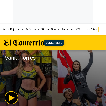
Keiko Fujimori
Feriados
Simon Biles
Papa León XIV
U vs Cristal
Dó
SUSCRÍBETE
Vania Torres