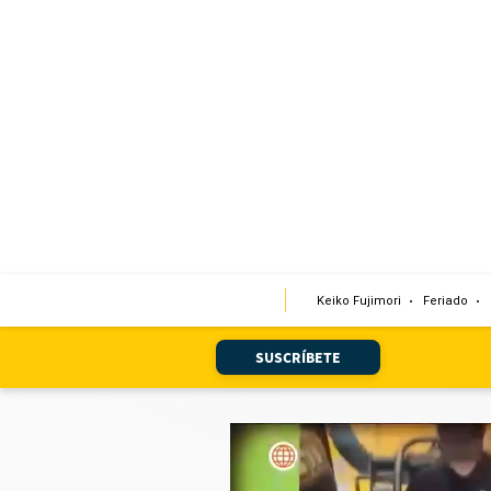
Portada
Edición Impresa
Club El Comercio
Newsletters
Editorial
Keiko Fujimori
Feriado
Día 1
Audiencias Vecinales
SUSCRÍBETE
Corresponsales escolares
Podcast
Juegos