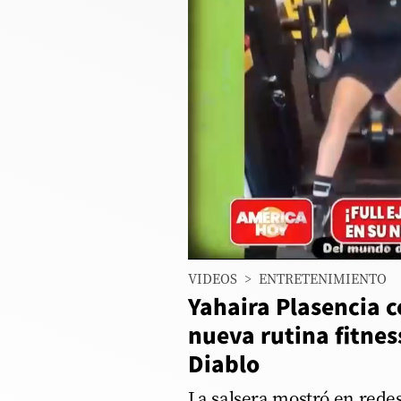
Columnistas
Provecho
Saltar intro
Política
Economía
ECData
Lima
VIDEOS
>
ENTRETENIMIENTO
Perú
Yahaira Plasencia 
Mundo
nueva rutina fitnes
Diablo
DT
Luces
La salsera mostró en redes