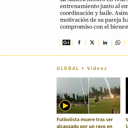
entrenamiento junto al emp
TV+
coordinación y baile. Asim
motivación de su pareja ha
Tecnología y ciencias
compromiso con el bienest
Somos
Bienestar
Hogar y Familia
Respuestas
GLOBAL + Videos
Mag
Viù
Vamos
Ruedas y Tuercas
Futbolista muere tras ser
Casa y Más
alcanzado por un rayo en
l