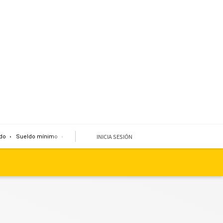
INICIA SESIÓN
do
Sueldo mínimo
Clima
Miembro de mesa
Temblor
Corte de agua