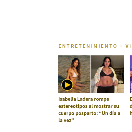
Concesionarias
Principios
Rectores
Buenas
Prácticas
Políticas
ENTRETENIMIENTO + Vi
De
Privacidad
Política
Integrada
De
Gestión
Derechos
Arco
Isabella Ladera rompe
E
Política
De
estereotipos al mostrar su
Cookies
cuerpo posparto: “Un día a
la vez”