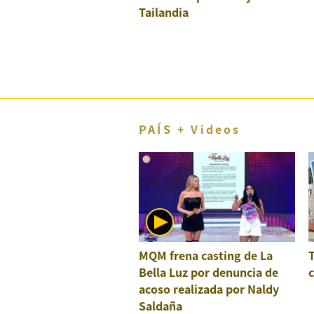
Tailandia
El Dominical
Desde la redacción
Videos
Archivo El Comercio
Notas contratadas
PAÍS + Videos
Blogs
Colecciones El Comercio
elcomercio.pe
Términos
Y
MQM frena casting de La
Condiciones
Bella Luz por denuncia de
c
De
Uso
acoso realizada por Naldy
Saldaña
Oficinas