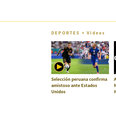
DEPORTES + Videos
Selección peruana confirma
A
amistoso ante Estados
h
Unidos
I