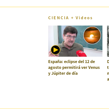
CIENCIA + Videos
España: eclipse del 12 de
agosto permitirá ver Venus
t
y Júpiter de día
a
e