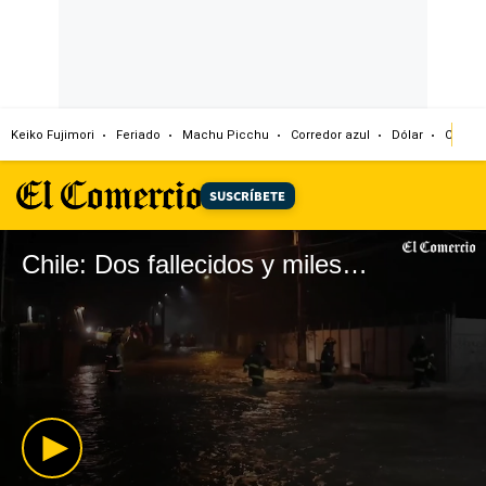
Keiko Fujimori
Feriado
Machu Picchu
Corredor azul
Dólar
Congr
SUSCRÍBETE
Chile: Dos fallecidos y miles de aislados es el saldo parcial de las lluvias torrenciales