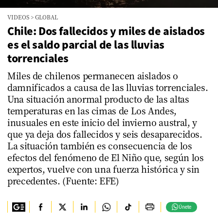
0
VIDEOS
>
GLOBAL
seconds
of
Chile: Dos fallecidos y miles de aislados
1
es el saldo parcial de las lluvias
minute,
44
torrenciales
seconds
Miles de chilenos permanecen aislados o
damnificados a causa de las lluvias torrenciales.
Una situación anormal producto de las altas
temperaturas en las cimas de Los Andes,
inusuales en este inicio del invierno austral, y
que ya deja dos fallecidos y seis desaparecidos.
La situación también es consecuencia de los
efectos del fenómeno de El Niño que, según los
expertos, vuelve con una fuerza histórica y sin
precedentes. (Fuente: EFE)
Únete