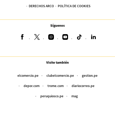
DERECHOS ARCO
POLÍTICA DE COOKIES
Síguenos
Visite también
elcomercio.pe
clubelcomercio.pe
gestion.pe
depor.com
trome.com
diariocorreo.pe
peruquiosco.pe
mag