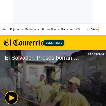
Keiko Fujimori
Feriados
Simon Biles
Papa León XIV
U vs Cristal
Dó
SUSCRÍBETE
El Salvador: Presos borran grafitis que marcaban los territorios de las pandillas