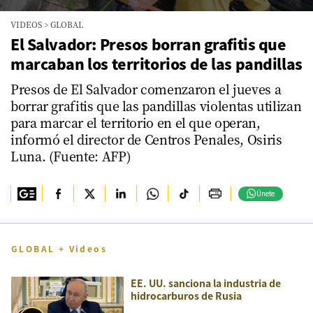
0
VIDEOS
>
GLOBAL
seconds
of
El Salvador: Presos borran grafitis que
1
marcaban los territorios de las pandillas
minute,
30
seconds
Presos de El Salvador comenzaron el jueves a
borrar grafitis que las pandillas violentas utilizan
para marcar el territorio en el que operan,
informó el director de Centros Penales, Osiris
Luna. (Fuente: AFP)
Únete
GLOBAL + Videos
EE. UU. sanciona la industria de
hidrocarburos de Rusia