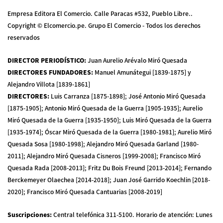
Empresa Editora El Comercio. Calle Paracas #532, Pueblo Libre..
Copyright © Elcomercio.pe. Grupo El Comercio - Todos los derechos
reservados
DIRECTOR PERIODÍSTICO
:
Juan Aurelio Arévalo Miró Quesada
DIRECTORES FUNDADORES
:
Manuel Amunátegui [1839-1875] y
Alejandro Villota [1839-1861]
DIRECTORES
:
Luis Carranza [1875-1898]; José Antonio Miró Quesada
[1875-1905]; Antonio Miró Quesada de la Guerra [1905-1935]; Aurelio
Miró Quesada de la Guerra [1935-1950]; Luis Miró Quesada de la Guerra
[1935-1974]; Óscar Miró Quesada de la Guerra [1980-1981]; Aurelio Miró
Quesada Sosa [1980-1998]; Alejandro Miró Quesada Garland [1980-
2011]; Alejandro Miró Quesada Cisneros [1999-2008]; Francisco Miró
Quesada Rada [2008-2013]; Fritz Du Bois Freund [2013-2014]; Fernando
Berckemeyer Olaechea [2014-2018]; Juan José Garrido Koechlin [2018-
2020]; Francisco Miró Quesada Cantuarias [2008-2019]
Suscripciones
:
Central telefónica 311-5100
.
Horario de atención: Lunes