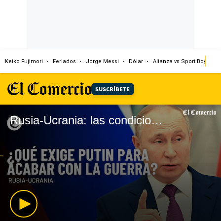
Keiko Fujimori
Feriados
Jorge Messi
Dólar
Alianza vs Sport Boys
SUSCRÍBETE
Rusia-Ucrania: las condiciones de Vladimir Putin para poner fin a la guerra