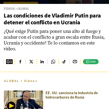
0
VIDEOS
>
GLOBAL
seconds
of
Las condiciones de Vladimir Putin para
0
detener el conflicto en Ucrania
seconds
¿Qué exige Putin para poner una alto al fuego y
acabar con el conflicto a gran escala entre Rusia,
Ucrania y occidente? Te lo contamos en este
video.
Únete
GLOBAL + Videos
EE. UU. sanciona la industria de
hidrocarburos de Rusia