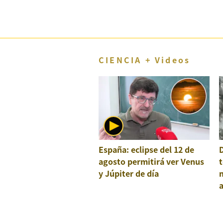
CIENCIA + Videos
España: eclipse del 12 de
agosto permitirá ver Venus
t
y Júpiter de día
a
e