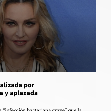
alizada por
na y aplazada
 “infección bacteriana grave” que la