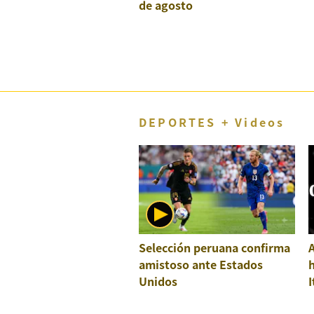
de agosto
DEPORTES + Videos
Selección peruana confirma
A
amistoso ante Estados
h
Unidos
I