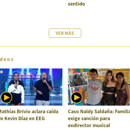
sentido
VER MÁS
deos
athías Brivio aclara caída
Caso Naldy Saldaña: Famili
e Kevin Díaz en EEG
exige sanción para
exdirector musical