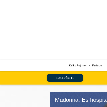
Portada
Edición Impresa
Club El Comercio
Newsletters
Editorial
Keiko Fujimori
Feriado
Día 1
Audiencias Vecinales
SUSCRÍBETE
Corresponsales escolares
Podcast
Juegos