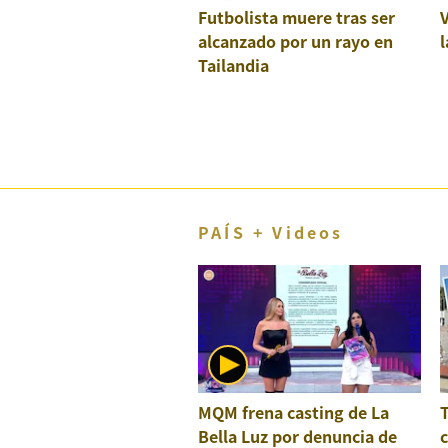
Futbolista muere tras ser
El Dominical
alcanzado por un rayo en
l
Desde la redacción
Tailandia
Videos
Archivo El Comercio
Notas contratadas
Blogs
PAÍS + Videos
Colecciones El Comercio
elcomercio.pe
Términos
Y
Condiciones
De
Uso
MQM frena casting de La
Bella Luz por denuncia de
c
Oficinas