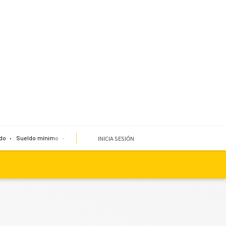
INICIA SESIÓN
do
Sueldo mínimo
Clima
Miembro de mesa
Temblor
Corte de agua