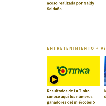
Concesionarias
acoso realizada por Naldy
Saldaña
Principios
Rectores
Buenas
Prácticas
Políticas
De
Privacidad
ENTRETENIMIENTO + Vi
Política
Integrada
De
Gestión
Derechos
Arco
Política
De
Cookies
Resultados de La Tinka:
M
conoce aquí los números
d
ganadores del miércoles 5