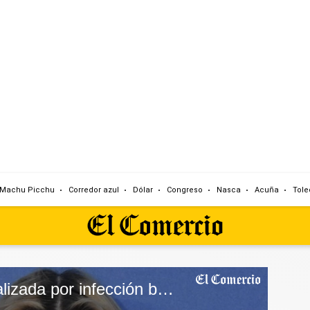
Machu Picchu
Corredor azul
Dólar
Congreso
Nasca
Acuña
Tole
Madonna: Es hospitalizada por infección bacteriana y aplazada su gira