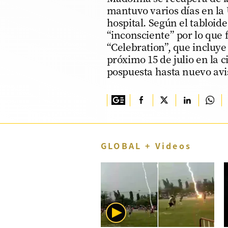
mantuvo varios días en la
TV+
hospital. Según el tabloid
“inconsciente” por lo que f
Tecnología y ciencias
“Celebration”, que incluye
Somos
próximo 15 de julio en la 
pospuesta hasta nuevo avi
Bienestar
Hogar y Familia
Respuestas
Mag
GLOBAL + Videos
Viù
Vamos
Ruedas y Tuercas
Casa y Más