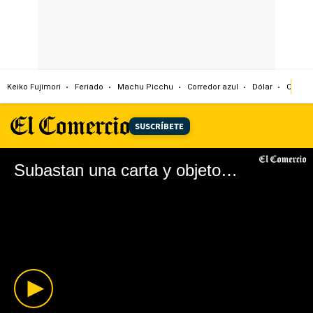
Keiko Fujimori
Feriado
Machu Picchu
Corredor azul
Dólar
Congr
SUSCRÍBETE
Subastan una carta y objetos personales de Napoleón Bonaparte en Londres